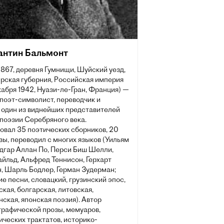
антин Бальмонт
1867, деревня Гумнищи, Шуйский уезд,
рская губерния, Российская империя
абря 1942, Нуази-ле-Гран, Франция) —
поэт-символист, переводчик и
, один из виднейших представителей
поэзии Серебряного века.
овал 35 поэтических сборников, 20
зы, переводил с многих языков (Уильям
Эдгар Аллан По, Перси Биш Шелли,
йльд, Альфред Теннисон, Герхарт
, Шарль Бодлер, Герман Зудерман;
е песни, словацкий, грузинский эпос,
кая, болгарская, литовская,
ская, японская поэзия). Автор
графической прозы, мемуаров,
ческих трактатов, историко-