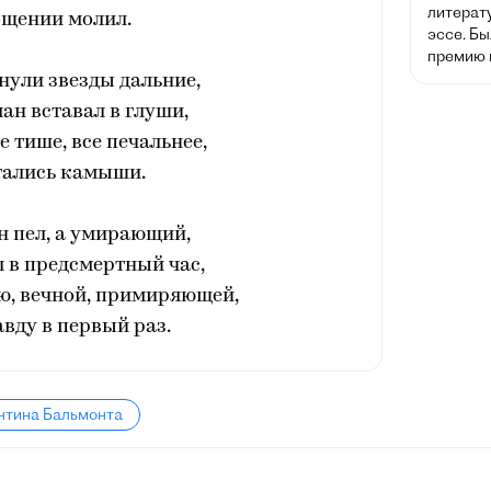
литерат
ощении молил.
эссе. Б
премию п
нули звезды дальние,
ман вставал в глуши,
е тише, все печальнее,
тались камыши.
н пел, а умирающий,
л в предсмертный час,
ю, вечной, примиряющей,
вду в первый раз.
нтина Бальмонта