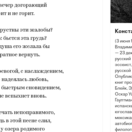
 вечер догорающий
ит и не горит.
грустны эти жалобы?
Конст
к бьется эта грудь?
(3 июня 
 душа его желала бы
Владими
— 23 дек
ратное вернуть.
русский 
эссеист
русской 
тревогой, с наслаждением,
Опублик
о надеялась любовь,
книг про
 быстрым сновидением,
Блейк, 
Оскар Уа
е вспыхнет вновь.
Гауптман
испански
югославс
печать непоправимого,
мексикан
ь в этой песне слил,
автобио
 у озера родимого
филологи