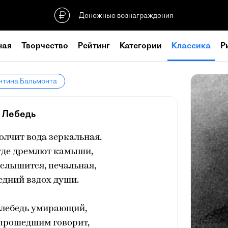
Денежные вознаграждения
ная
Творчество
Рейтинг
Категории
Классика
Р
нтина Бальмонта
Лебедь
Молчит вода зеркальная.
 где дремлют камыши,
 слышится, печальная,
едний вздох души.
 лебедь умирающий,
 прошедшим говорит,