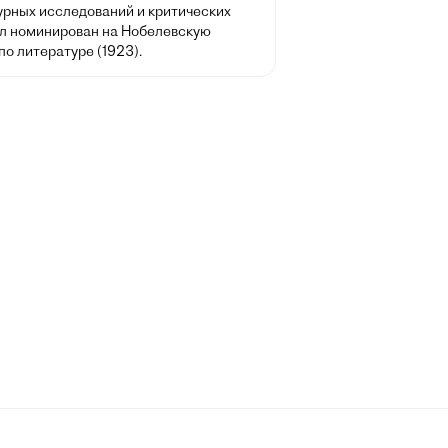
урных исследований и критических
ыл номинирован на Нобелевскую
о литературе (1923).