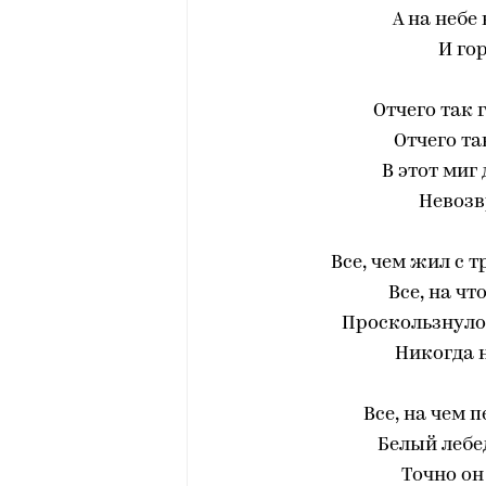
А на небе
И гор
Отчего так 
Отчего та
В этот миг
Невозв
Все, чем жил с 
Все, на чт
Проскользнуло
Никогда н
Все, на чем 
Белый лебед
Точно он