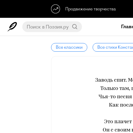
Продвижение творчества
Глав
Все классики
Все стихи Конста
Заводь спит. 
Только там,
Чья-то песня
Как посл
Это плачет
Он с своим