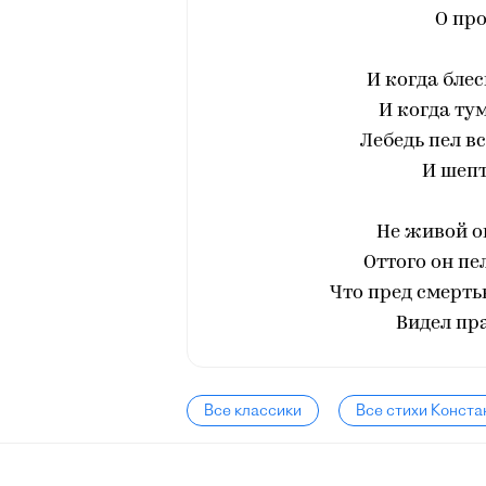
О пр
И когда блес
И когда ту
Лебедь пел вс
И шеп
Не живой о
Оттого он пе
Что пред смерть
Видел пра
Все классики
Все стихи Конста