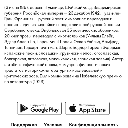
(3 июня 1867, деревня Гумнищи, Шуйский уезд, Владимирская
губерния, Российская империя — 23 декабря 1942, Нуази-ле-
Гран, Франция) — русский поэт-символист, переводчик и
эссеист, один из виднейших представителей русской поэзии
Серебряного века. Опубликовал 35 поэтических сборников,
20 книг прозы, переводил с многих языков (Уильям Блейк,
Эдгар Аллан По, Перси Биш Шелли, Оскар Уайльд, Альфред
Теннисон, Герхарт Гауптман, Шарль Бодлер, Герман Зудерман;
испанские песни, словацкий, грузинский эпос, югославская,
болгарская, литовская, мексиканская, японская поэзия). Автор
автобиографической прозы, мемуаров, филологических
трактатов, историко-литературных исследований и
критических эссе. Был номинирован на Нобелевскую премию
по литературе (1923).
Поддержка
Условия
Конфиденциальность