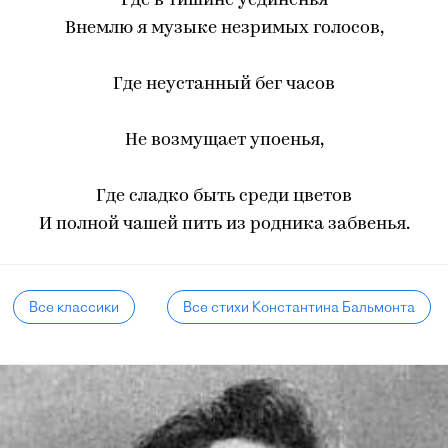
Где в тишине уединенья
Внемлю я музыке незримых голосов,
Где неустанный бег часов
Не возмущает упоенья,
Где сладко быть среди цветов
И полной чашей пить из родника забвенья.
Все классики
Все стихи Константина Бальмонта