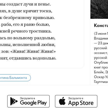
ны создаст лучи и пенье.
пях, в душе кричит тоска,
 к безбрежному приволью.
 раба, его я раню болью,
Конст
жней речного тростника.
(3 июня 
ась по вольному раздолью,
Владими
— 23 дек
олны, исполненной любви,
русский 
 зов: «Живи! Живи! Живи!»
эссеист
русской 
енят, отдавшись водополью.
Опублик
книг про
Блейк, 
Оскар Уа
нтина Бальмонта
Гауптман
испански
югославс
мексикан
автобио
филологи