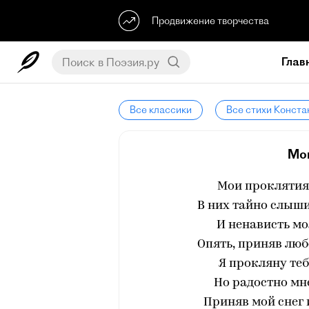
Продвижение творчества
Глав
Все классики
Все стихи Конста
Мо
Мои проклятия
В них тайно слыши
И ненависть мо
Опять, приняв люб
Я прокляну теб
Но радостно мне
Приняв мой снег и