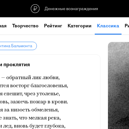
Денежные вознаграждения
ная
Творчество
Рейтинг
Категории
Классика
Р
нтина Бальмонта
и проклятия
 — обратный лик любви,
тся восторг благословенья,
я спешит, чрез утоленье,
овь, зажечь пожар в крови.
я за низость обмеленья,
 знать, что мелкая река,
 лед, вновь будет глубока,