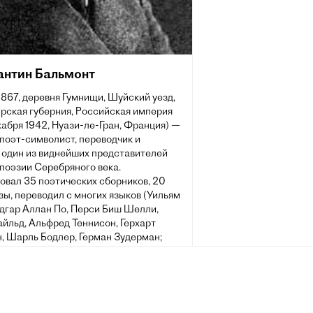
антин Бальмонт
1867, деревня Гумнищи, Шуйский уезд,
рская губерния, Российская империя
абря 1942, Нуази-ле-Гран, Франция) —
поэт-символист, переводчик и
, один из виднейших представителей
поэзии Серебряного века.
овал 35 поэтических сборников, 20
зы, переводил с многих языков (Уильям
Эдгар Аллан По, Перси Биш Шелли,
йльд, Альфред Теннисон, Герхарт
, Шарль Бодлер, Герман Зудерман;
е песни, словацкий, грузинский эпос,
кая, болгарская, литовская,
ская, японская поэзия). Автор
графической прозы, мемуаров,
ческих трактатов, историко-