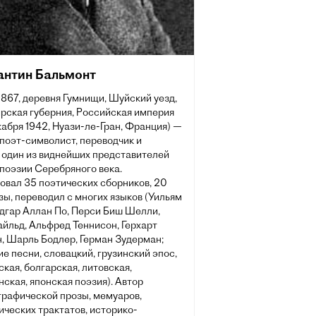
антин Бальмонт
1867, деревня Гумнищи, Шуйский уезд,
рская губерния, Российская империя
абря 1942, Нуази-ле-Гран, Франция) —
поэт-символист, переводчик и
, один из виднейших представителей
поэзии Серебряного века.
овал 35 поэтических сборников, 20
зы, переводил с многих языков (Уильям
Эдгар Аллан По, Перси Биш Шелли,
йльд, Альфред Теннисон, Герхарт
, Шарль Бодлер, Герман Зудерман;
е песни, словацкий, грузинский эпос,
кая, болгарская, литовская,
ская, японская поэзия). Автор
графической прозы, мемуаров,
ческих трактатов, историко-