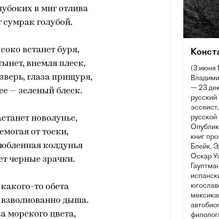
глубоких в миг отлива
 сумрак голубой.
ысоко встанет буря,
Конст
тынет, внемля плеск,
(3 июня 
 зверь, глаза прищуря,
Владими
— 23 дек
 ее — зеленый блеск.
русский 
эссеист
русской 
астанет новолунье,
Опублик
емогая от тоски,
книг про
любленная колдунья
Блейк, 
Оскар Уа
т черные зрачки.
Гауптман
испански
югославс
 какого-то обета
мексикан
, взволнованно дыша.
автобио
за морского цвета,
филологи