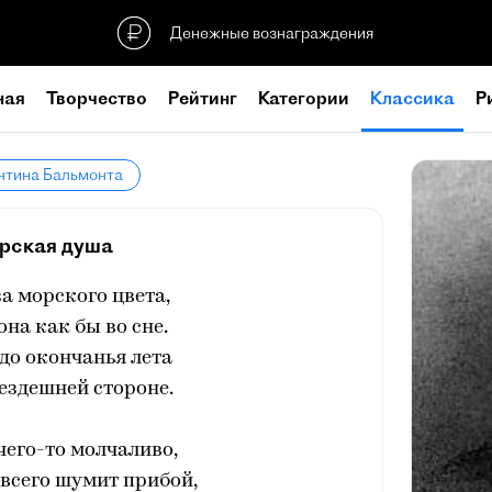
Денежные вознаграждения
ная
Творчество
Рейтинг
Категории
Классика
Р
нтина Бальмонта
рская душа
за морского цвета,
она как бы во сне.
до окончанья лета
нездешней стороне.
чего-то молчаливо,
 всего шумит прибой,