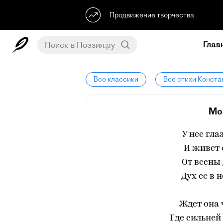
Продвижение творчества
Глав
Все классики
Все стихи Конста
Мо
У нее гла
И живет 
От весны 
Дух ее в 
Ждет она 
Где сильней