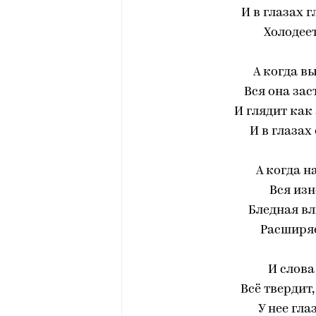
И в глазах 
Холодеет
А когда в
Вся она зас
И глядит как
И в глазах
А когда н
Вся изн
Бледная в
Расширяе
И слова
Всё твердит
У нее гла