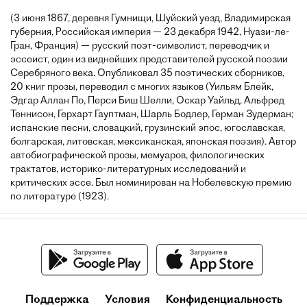
(3 июня 1867, деревня Гумнищи, Шуйский уезд, Владимирская
губерния, Российская империя — 23 декабря 1942, Нуази-ле-
Гран, Франция) — русский поэт-символист, переводчик и
эссеист, один из виднейших представителей русской поэзии
Серебряного века. Опубликовал 35 поэтических сборников,
20 книг прозы, переводил с многих языков (Уильям Блейк,
Эдгар Аллан По, Перси Биш Шелли, Оскар Уайльд, Альфред
Теннисон, Герхарт Гауптман, Шарль Бодлер, Герман Зудерман;
испанские песни, словацкий, грузинский эпос, югославская,
болгарская, литовская, мексиканская, японская поэзия). Автор
автобиографической прозы, мемуаров, филологических
трактатов, историко-литературных исследований и
критических эссе. Был номинирован на Нобелевскую премию
по литературе (1923).
Поддержка
Условия
Конфиденциальность