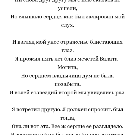
Ни слова друг другу мы с нею сказать не
успели,
Но слышало сердце, как был зачарован мой
слух.
И взгляд мой унес отраженье блистающих
глаз.
Я прожил пять лет близ мечетей Валата-
Могита,
Но сердцем владычица дум не была
позабыта.
И волей созвездий второй мы увиделись раз.
Я встретил другую. Я должен спросить был
тогда,
Она ли вот эта. Все ж сердце ее разглядело.