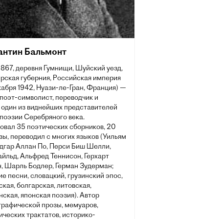
антин Бальмонт
1867, деревня Гумнищи, Шуйский уезд,
рская губерния, Российская империя
абря 1942, Нуази-ле-Гран, Франция) —
поэт-символист, переводчик и
, один из виднейших представителей
поэзии Серебряного века.
овал 35 поэтических сборников, 20
зы, переводил с многих языков (Уильям
Эдгар Аллан По, Перси Биш Шелли,
йльд, Альфред Теннисон, Герхарт
, Шарль Бодлер, Герман Зудерман;
е песни, словацкий, грузинский эпос,
кая, болгарская, литовская,
ская, японская поэзия). Автор
графической прозы, мемуаров,
ческих трактатов, историко-