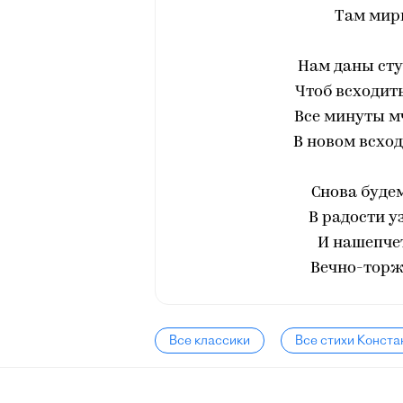
Там мир
Нам даны сту
Чтоб всходить
Все минуты мч
В новом всход
Снова будем
В радости у
И нашепчет
Вечно-торж
Все классики
Все стихи Конста