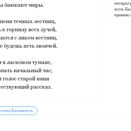
литерат
ы баюкают миры.
эссе. Б
премию п
пени темных лестниц,
 к горнилу всех лучей,
атся с ликом вестниц,
е будешь петь звончей.
 в ласковом тумане,
знать начальный час,
 голос старой няни
ествующий рассказ.
нтина Бальмонта