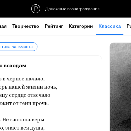
Денежные вознаграждения
ная
Творчество
Рейтинг
Категории
Классика
Р
нтина Бальмонта
о всходам
ю в черное начало,
ерь нашей жизни ночь,
нцу сердце отвечало
ежит от тени прочь.
. Нет закона веры.
ю, знает вся душа,