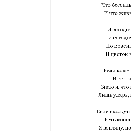
Что бессил
И что жизн
И сегодня
И сегодн
Но краси
И цветок 
Если камен
И его 
Знаю я, что
Лишь ударь, 
Если скажут:
Есть конец
Я взгляну, п