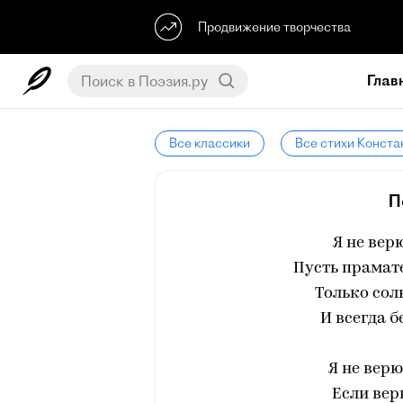
Продвижение творчества
Глав
Все классики
Все стихи Конста
П
Я не вер
Пусть прамат
Только сол
И всегда б
Я не верю
Если вер