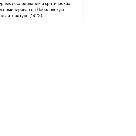
урных исследований и критических
ыл номинирован на Нобелевскую
о литературе (1923).