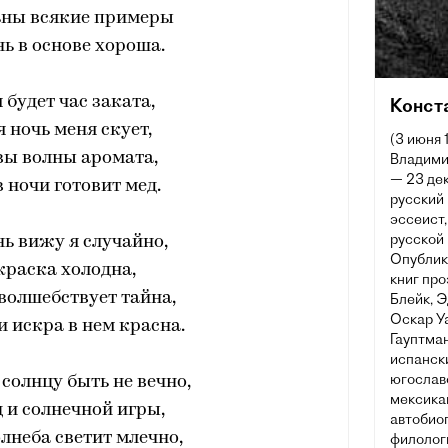
ьны всякие примеры
ь в основе хороша.
 будет час заката,
Конст
я ночь меня скует,
(3 июня 
вы волны аромата,
Владими
— 23 дек
в ночи готовит мед.
русский 
эссеист
русской 
ь вижу я случайно,
Опублик
окраска холодна,
книг про
 волшебствует тайна,
Блейк, 
Оскар Уа
и искра в нем красна.
Гауптман
испански
югославс
 солнцу быть не вечно,
мексикан
 и солнечной игры,
автобио
олнеба светит млечно,
филологи