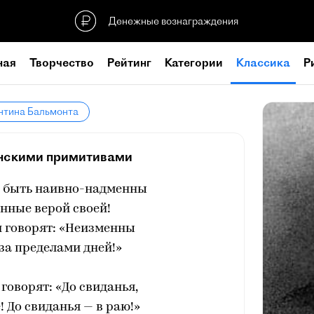
Денежные вознаграждения
ная
Творчество
Рейтинг
Категории
Классика
Р
нтина Бальмонта
нскими примитивами
 быть наивно-надменны
нные верой своей!
 говорят: «Неизменны
за пределами дней!»
говорят: «До свиданья,
! До свиданья — в раю!»