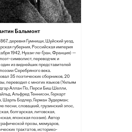
антин Бальмонт
1867, деревня Гумнищи, Шуйский уезд,
рская губерния, Российская империя
абря 1942, Нуази-ле-Гран, Франция) —
поэт-символист, переводчик и
, один из виднейших представителей
поэзии Серебряного века.
овал 35 поэтических сборников, 20
зы, переводил с многих языков (Уильям
Эдгар Аллан По, Перси Биш Шелли,
йльд, Альфред Теннисон, Герхарт
, Шарль Бодлер, Герман Зудерман;
е песни, словацкий, грузинский эпос,
кая, болгарская, литовская,
ская, японская поэзия). Автор
графической прозы, мемуаров,
ческих трактатов, историко-