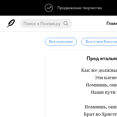
Продвижение творчества
Глав
Все классики
Все стихи Конста
Пред италья
Как же должны
Эти плене
Помнишь, они
Наши пути 
Помнишь, они 
Брат во Христе