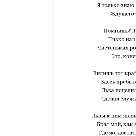
Я только знаю 
Ждущего 
Помнишь? Лу
Низко над 
Чистеньких р
Это, коне
Видишь тот край
Здесь пребыв
Льва исцелил
Сделал служ
Львы к ним явля
Брат мой, как 
Где же достат