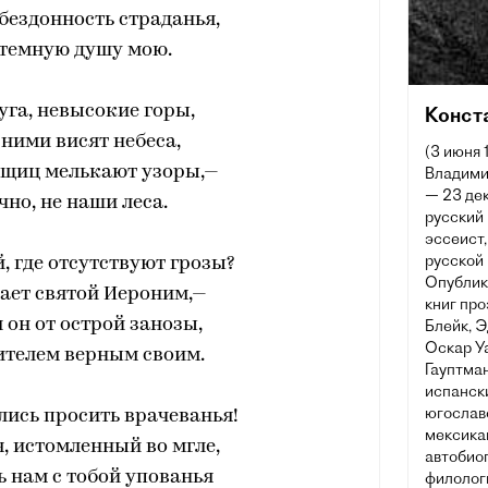
бездонность страданья,
темную душу мою.
га, невысокие горы,
Конст
ними висят небеса,
(3 июня 
ощиц мелькают узоры,—
Владими
— 23 дек
чно, не наши леса.
русский 
эссеист
русской 
, где отсутствуют грозы?
Опублик
ает святой Иероним,—
книг про
 он от острой занозы,
Блейк, 
Оскар Уа
ителем верным своим.
Гауптман
испански
югославс
лись просить врачеванья!
мексикан
я, истомленный во мгле,
автобио
ь нам с тобой упованья
филологи