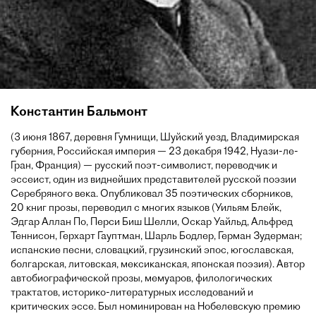
Константин Бальмонт
(3 июня 1867, деревня Гумнищи, Шуйский уезд, Владимирская
губерния, Российская империя — 23 декабря 1942, Нуази-ле-
Гран, Франция) — русский поэт-символист, переводчик и
эссеист, один из виднейших представителей русской поэзии
Серебряного века. Опубликовал 35 поэтических сборников,
20 книг прозы, переводил с многих языков (Уильям Блейк,
Эдгар Аллан По, Перси Биш Шелли, Оскар Уайльд, Альфред
Теннисон, Герхарт Гауптман, Шарль Бодлер, Герман Зудерман;
испанские песни, словацкий, грузинский эпос, югославская,
болгарская, литовская, мексиканская, японская поэзия). Автор
автобиографической прозы, мемуаров, филологических
трактатов, историко-литературных исследований и
критических эссе. Был номинирован на Нобелевскую премию