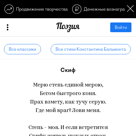
Продвижение творчества
Денежные вознагражден
Войти
Все классики
Все стихи Константина Бальмонта
Скиф
Мерю степь единой мерою,
Бегом быстрого коня.
Прах взмету, как тучу серую.
Где мой враг? Лови меня.
Степь - моя. И если встретится