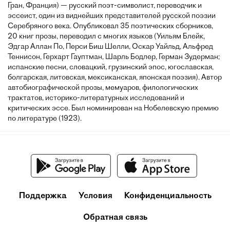
Гран, Франция) — русский поэт-символист, переводчик и
эссеист, один из виднейших представителей русской поэзии
Серебряного века. Опубликовал 35 поэтических сборников,
20 книг прозы, переводил с многих языков (Уильям Блейк,
Эдгар Аллан По, Перси Биш Шелли, Оскар Уайльд, Альфред
Теннисон, Герхарт Гауптман, Шарль Бодлер, Герман Зудерман;
испанские песни, словацкий, грузинский эпос, югославская,
болгарская, литовская, мексиканская, японская поэзия). Автор
автобиографической прозы, мемуаров, филологических
трактатов, историко-литературных исследований и
критических эссе. Был номинирован на Нобелевскую премию
по литературе (1923).
Поддержка
Условия
Конфиденциальность
Обратная связь