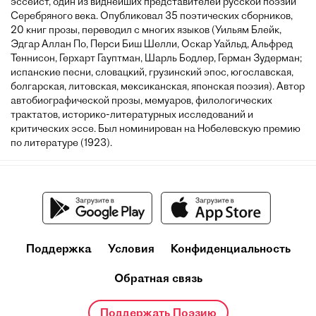
эссеист, один из виднейших представителей русской поэзии
Серебряного века. Опубликовал 35 поэтических сборников,
20 книг прозы, переводил с многих языков (Уильям Блейк,
Эдгар Аллан По, Перси Биш Шелли, Оскар Уайльд, Альфред
Теннисон, Герхарт Гауптман, Шарль Бодлер, Герман Зудерман;
испанские песни, словацкий, грузинский эпос, югославская,
болгарская, литовская, мексиканская, японская поэзия). Автор
автобиографической прозы, мемуаров, филологических
трактатов, историко-литературных исследований и
критических эссе. Был номинирован на Нобелевскую премию
по литературе (1923).
Поддержка
Условия
Конфиденциальность
Обратная связь
Поддержать Поэзию