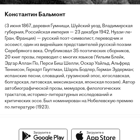
Константин Бальмонт
(3 июня 1867, деревня Гумнищи, Шуйский уезд, Владимирская
губерния, Российская империя — 23 декабря 1942, Нуази-ле-
Гран, Франция) — русский поэт-символист, переводчик и
эссеист, один из виднейших представителей русской поэзии
Серебряного века. Опубликовал 35 поэтических сборников,
20 книг прозы, переводил с многих языков (Уильям Блейк,
Эдгар Аллан По, Перси Биш Шелли, Оскар Уайльд, Альфред
Теннисон, Герхарт Гауптман, Шарль Бодлер, Герман Зудерман;
испанские песни, словацкий, грузинский эпос, югославская,
болгарская, литовская, мексиканская, японская поэзия). Автор
автобиографической прозы, мемуаров, филологических
трактатов, историко-литературных исследований и
критических эссе. Был номинирован на Нобелевскую премию
по литературе (1923).