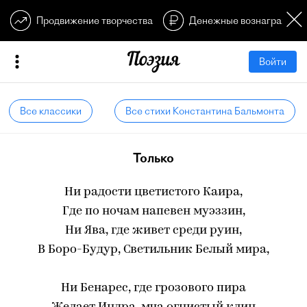
Продвижение творчества
Денежные вознагражден
Войти
Все классики
Все стихи Константина Бальмонта
Только
Ни радости цветистого Каира,
Где по ночам напевен муэззин,
Ни Ява, где живет среди руин,
В Боро-Будур, Светильник Белый мира,
Ни Бенарес, где грозового пира