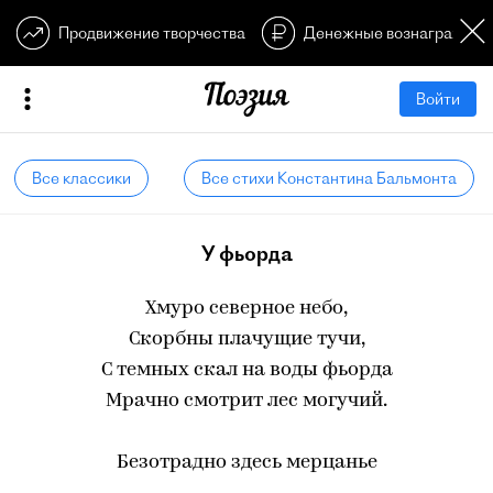
Продвижение творчества
Денежные вознагражден
Войти
Все классики
Все стихи Константина Бальмонта
У фьорда
Хмуро северное небо,
Скорбны плачущие тучи,
С темных скал на воды фьорда
Мрачно смотрит лес могучий.
Безотрадно здесь мерцанье