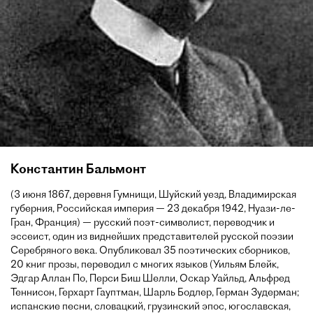
Константин Бальмонт
(3 июня 1867, деревня Гумнищи, Шуйский уезд, Владимирская
губерния, Российская империя — 23 декабря 1942, Нуази-ле-
Гран, Франция) — русский поэт-символист, переводчик и
эссеист, один из виднейших представителей русской поэзии
Серебряного века. Опубликовал 35 поэтических сборников,
20 книг прозы, переводил с многих языков (Уильям Блейк,
Эдгар Аллан По, Перси Биш Шелли, Оскар Уайльд, Альфред
Теннисон, Герхарт Гауптман, Шарль Бодлер, Герман Зудерман;
испанские песни, словацкий, грузинский эпос, югославская,