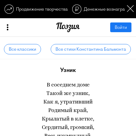
Продвижение творчества
Денежные вознагражден
Войти
Все классики
Все стихи Константина Бальмонта
Узник
В соседнем доме
Такой же узник,
Как я, утративший
Родимый край,
Крылатый в клетке,
Сердитый, громкий,