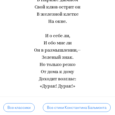
В Париже дымном
Свой клюв острит он
В железной клетке
На окне.
И о себе ли,
И обо мне ли
Он в размышлении,—
Зеленый знак.
Но только резко
От дома к дому
Доходит возглас:
«Дурак! Дурак!»
Все классики
Все стихи Константина Бальмонта