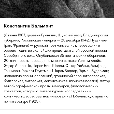
Константин Бальмонт
(3 июня 1867, деревня Гумнищи, Шуйский уезд, Владимирская
губерния, Российская империя — 23 декабря 1942, Нуази-ле-
Гран, Франция) — русский поэт-символист, переводчик и
эссеист, один из виднейших представителей русской поэзии
Серебряного века. Опубликовал 35 поэтических сборников,
20 книг прозы, переводил с многих языков (Уильям Блейк,
Эдгар Аллан По, Перси Биш Шелли, Оскар Уайльд, Альфред
Теннисон, Герхарт Гауптман, Шарль Бодлер, Герман Зудерман;
испанские песни, словацкий, грузинский эпос, югославская,
болгарская, литовская, мексиканская, японская поэзия). Автор
автобиографической прозы, мемуаров, филологических
трактатов, историко-литературных исследований и
критических эссе. Был номинирован на Нобелевскую премию
по литературе (1923).