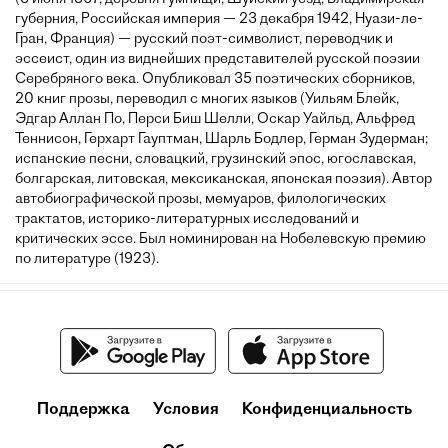
губерния, Российская империя — 23 декабря 1942, Нуази-ле-
Гран, Франция) — русский поэт-символист, переводчик и
эссеист, один из виднейших представителей русской поэзии
Серебряного века. Опубликовал 35 поэтических сборников,
20 книг прозы, переводил с многих языков (Уильям Блейк,
Эдгар Аллан По, Перси Биш Шелли, Оскар Уайльд, Альфред
Теннисон, Герхарт Гауптман, Шарль Бодлер, Герман Зудерман;
испанские песни, словацкий, грузинский эпос, югославская,
болгарская, литовская, мексиканская, японская поэзия). Автор
автобиографической прозы, мемуаров, филологических
трактатов, историко-литературных исследований и
критических эссе. Был номинирован на Нобелевскую премию
по литературе (1923).
Поддержка
Условия
Конфиденциальность