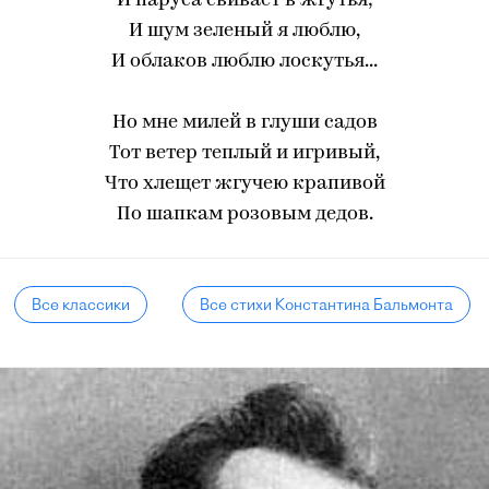
И паруса свивает в жгутья;
И шум зеленый я люблю,
И облаков люблю лоскутья...
Но мне милей в глуши садов
Тот ветер теплый и игривый,
Что хлещет жгучею крапивой
По шапкам розовым дедов.
Все классики
Все стихи Константина Бальмонта