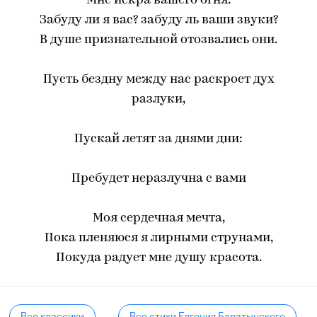
Мне искра вашего огня.
Забуду ли я вас? забуду ль ваши звуки?
В душе признательной отозвались они.
Пусть бездну между нас раскроет дух
разлуки,
Пускай летят за днями дни:
Пребудет неразлучна с вами
Моя сердечная мечта,
Пока пленяюся я лирными струнами,
Покуда радует мне душу красота.
Все классики
Все стихи Евгения Баратынского