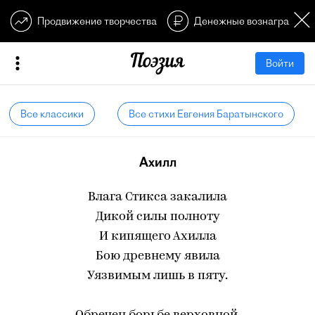
Продвижение творчества
Денежные вознагражден
Войти
Все классики
Все стихи Евгения Баратынского
Ахилл
Влага Стикса закалила
Дикой силы полноту
И кипящего Ахилла
Бою древнему явила
Уязвимым лишь в пяту.