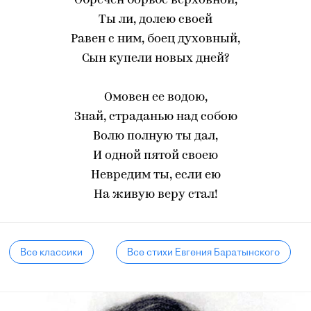
Обречен борьбе верховной,
Ты ли, долею своей
Равен с ним, боец духовный,
Сын купели новых дней?
Омовен ее водою,
Знай, страданью над собою
Волю полную ты дал,
И одной пятой своею
Невредим ты, если ею
На живую веру стал!
Все классики
Все стихи Евгения Баратынского