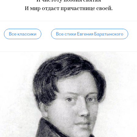
И чистоту поэзия святая
И мир отдаст причастнице своей.
Все классики
Все стихи Евгения Баратынского