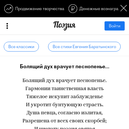
Продвижение творчества
Денежные вознагражден
Войти
Все классики
Все стихи Евгения Баратынского
Болящий дух врачует песнопенье...
Болящий дух врачует песнопенье.
Гармонии таинственная власть
Тяжелое искупит заблужденье
И укротит бунтующую страсть.
Душа певца, согласно излитая,
Разрешена от всех своих скорбей;