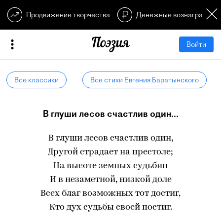
Продвижение творчества
Денежные вознагражден
Войти
Все классики
Все стихи Евгения Баратынского
В глуши лесов счастлив один...
В глуши лесов счастлив один,
Другой страдает на престоле;
На высоте земных судьбин
И в незаметной, низкой доле
Всех благ возможных тот достиг,
Кто дух судьбы своей постиг.