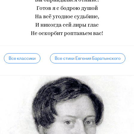
Вы оправдалися отныне!
Готов я с бодрою душой
На всё угодное судьбине,
И никогда сей лиры глас
Не оскорбит роптаньем вас!
Все классики
Все стихи Евгения Баратынского