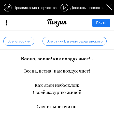
Продвижение творчества
Денежные вознагражден
Войти
Все классики
Все стихи Евгения Баратынского
Весна, весна! как воздух чист!..
Весна, весна! как воздух чист!
Как ясен небосклон!
Своей лазурию живой
Слепит мне очи он.