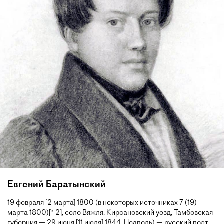
Евгений Баратынский
19 февраля [2 марта] 1800 (в некоторых источниках 7 (19)
марта 1800)[* 2], село Вяжля, Кирсановский уезд, Тамбовская
губерния — 29 июня [11 июля] 1844, Неаполь) — русский поэт,