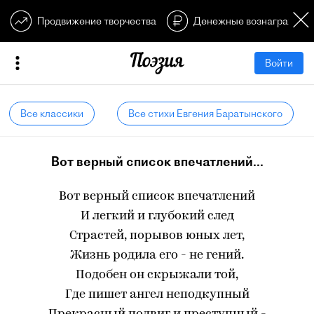
Продвижение творчества
Денежные вознагражден
Войти
Все классики
Все стихи Евгения Баратынского
Вот верный список впечатлений...
Вот верный список впечатлений
И легкий и глубокий след
Страстей, порывов юных лет,
Жизнь родила его - не гений.
Подобен он скрыжали той,
Где пишет ангел неподкупный