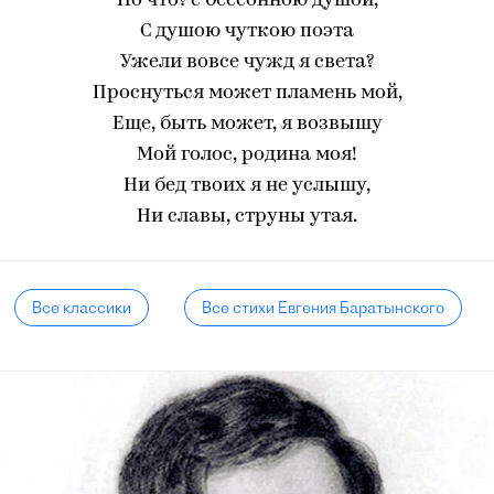
Но что? с бессонною душой,
С душою чуткою поэта
Ужели вовсе чужд я света?
Проснуться может пламень мой,
Еще, быть может, я возвышу
Мой голос, родина моя!
Ни бед твоих я не услышу,
Ни славы, струны утая.
Все классики
Все стихи Евгения Баратынского