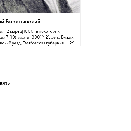
ий Баратынский
ля [2 марта] 1800 (в некоторых
ах 7 (19) марта 1800)[* 2], село Вяжля,
вский уезд, Тамбовская губерния — 29
 июля] 1844, Неаполь) — русский поэт,
ик. Одна из самых ярких и в то же
агадочных и недооценённых фигур
 литературы.
вязь