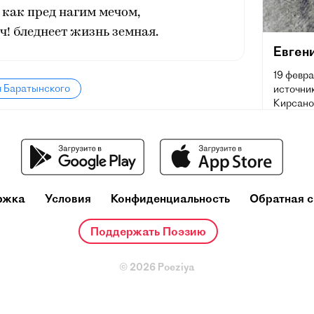
, как пред нагим мечом,
ч! бледнеет жизнь земная.
Евген
19 февра
я Баратынского
источник
Кирсано
июня [11
переводч
время з
русской
ржка
Условия
Конфиденциальность
Обратная с
Поддержать Поэзию
© 2026 Poeziya