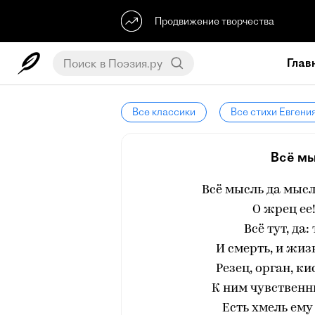
Продвижение творчества
Глав
Все классики
Все стихи Евгени
Всё мы
Всё мысль да мысл
О жрец ее!
Всё тут, да:
И смерть, и жиз
Резец, орган, ки
К ним чувственны
Есть хмель ему