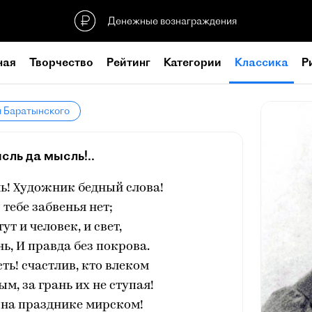
Денежные вознаграждения
ная
Творчество
Рейтинг
Категории
Классика
Р
я Баратынского
сль да мысль!..
ь! Художник бедный слова!
 тебе забвенья нет;
 тут и человек, и свет,
нь, И правда без покрова.
сть! счастлив, кто влеком
м, за грань их не ступая!
 на празднике мирском!