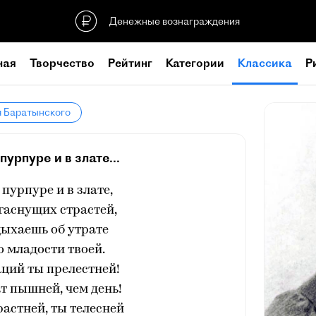
Денежные вознаграждения
ная
Творчество
Рейтинг
Категории
Классика
Р
я Баратынского
пурпуре и в злате...
 пурпуре и в злате,
гаснущих страстей,
дыхаешь об утрате
 младости твоей.
ций ты прелестней!
ат пышней, чем день!
астней, ты телесней