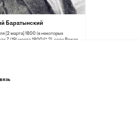
ий Баратынский
ля [2 марта] 1800 (в некоторых
ах 7 (19) марта 1800)[* 2], село Вяжля,
вский уезд, Тамбовская губерния — 29
 июля] 1844, Неаполь) — русский поэт,
ик. Одна из самых ярких и в то же
агадочных и недооценённых фигур
 литературы.
вязь