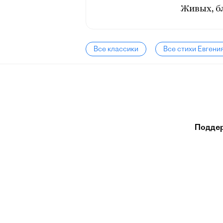
Живых, бл
Все классики
Все стихи Евгени
Подде