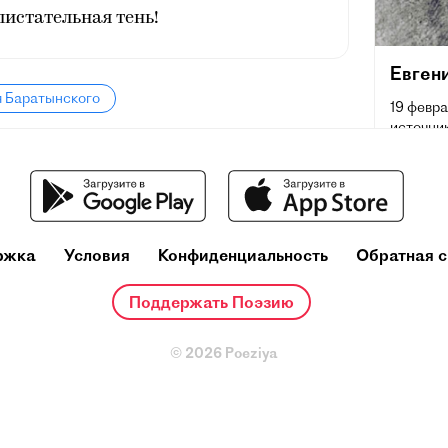
истательная тень!
Евген
я Баратынского
19 февра
источник
Кирсано
июня [11
переводч
время з
русской
ржка
Условия
Конфиденциальность
Обратная с
Поддержать Поэзию
© 2026 Poeziya