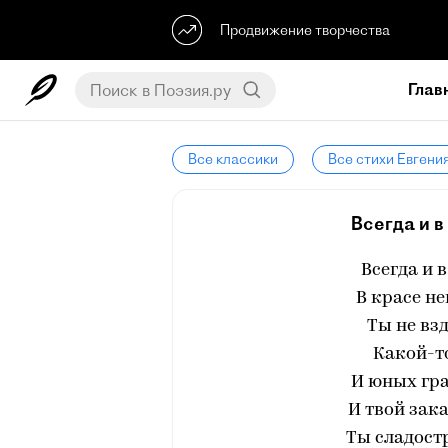
Продвижение творчества
Глав
Все классики
Все стихи Евгени
Всегда и в 
Всегда и в
В красе не
Ты не вз
Какой-то
И юных гра
И твой зак
Ты сладостр