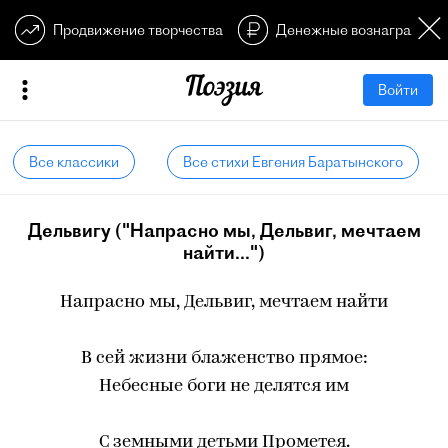
Продвижение творчества
Денежные вознагражден
Войти
Все классики
Все стихи Евгения Баратынского
Дельвигу ("Напрасно мы, Дельвиг, мечтаем
найти...")
Напрасно мы, Дельвиг, мечтаем найти
В сей жизни блаженство прямое:
Небесные боги не делятся им
С земными детьми Прометея.