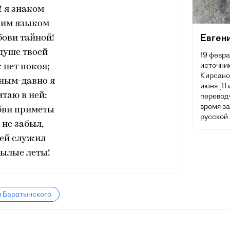
! я знаком
сим языком
Евген
ови тайной!
душе твоей
19 февра
источник
 нет покоя;
Кирсано
ным-давно я
июня [11
таю в ней:
переводч
время з
ви приметы
русской
 не забыл,
 ей служил
былые леты!
я Баратынского