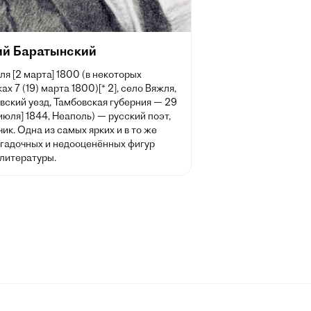
ий Баратынский
ля [2 марта] 1800 (в некоторых
ах 7 (19) марта 1800)[* 2], село Вяжля,
вский уезд, Тамбовская губерния — 29
 июля] 1844, Неаполь) — русский поэт,
ик. Одна из самых ярких и в то же
агадочных и недооценённых фигур
 литературы.