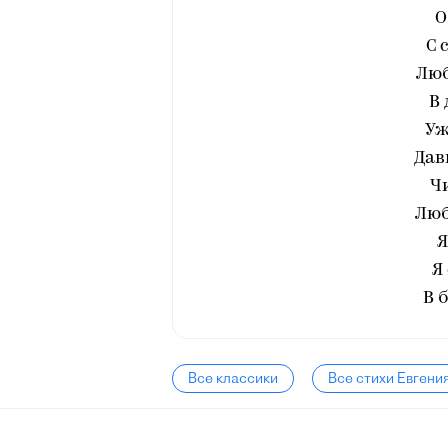
О
С 
Люб
В 
Уж
Дав
Чи
Люб
Я
Я
В 
Все классики
Все стихи Евгени