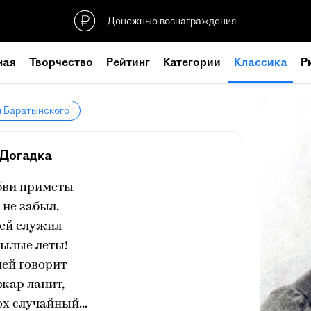
Денежные вознаграждения
ная
Творчество
Рейтинг
Категории
Классика
Р
я Баратынского
Догадка
ви приметы
 не забыл,
 ей служил
былые леты!
ней говорит
жар ланит,
ох случайный...