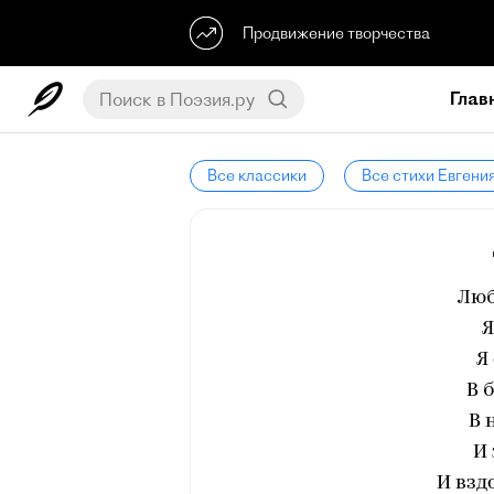
Продвижение творчества
Глав
Все классики
Все стихи Евгени
Люб
Я
Я
В 
В 
И 
И взд