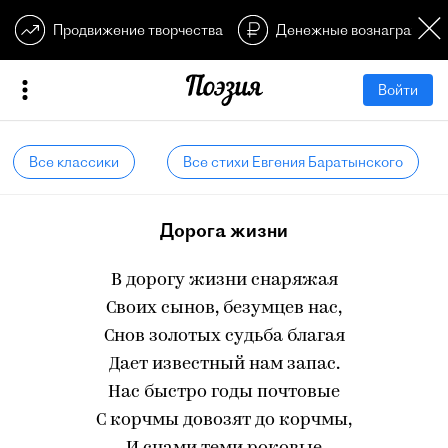
Продвижение творчества
Денежные вознагражден
Войти
Все классики
Все стихи Евгения Баратынского
Дорога жизни
В дорогу жизни снаряжая
Своих сынов, безумцев нас,
Снов золотых судьба благая
Дает известный нам запас.
Нас быстро годы почтовые
С корчмы довозят до корчмы,