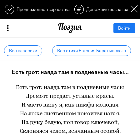
Продвижение творчества
Денежные вознагражден
Войти
Все классики
Все стихи Евгения Баратынского
Есть грот: наяда там в полдневные часы...
Есть грот: наяда там в полдневные часы
Дремоте предает усталые красы.
И часто вижу я, как нимфа молодая
На ложе лиственном покоится нагая,
На руку белую, под говор ключевой,
Склоняяся челом, венчанным осокой.