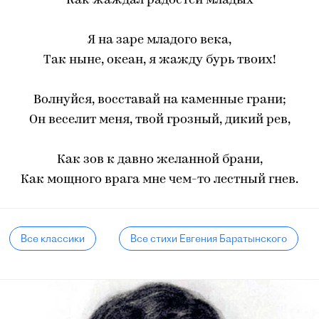
Как жаждал радостей младых
Я на заре младого века,
Так ныне, океан, я жажду бурь твоих!
Волнуйся, восставай на каменные грани;
Он веселит меня, твой грозный, дикий рев,
Как зов к давно желанной брани,
Как мощного врага мне чем-то лестный гнев.
Все классики
Все стихи Евгения Баратынского