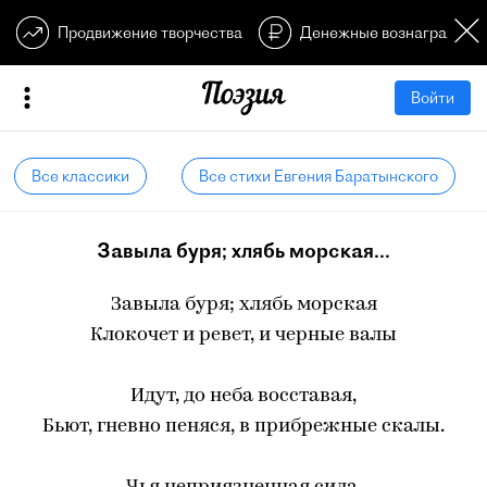
Продвижение творчества
Денежные вознагражден
Войти
Все классики
Все стихи Евгения Баратынского
Завыла буря; хлябь морская...
Завыла буря; хлябь морская
Клокочет и ревет, и черные валы
Идут, до неба восставая,
Бьют, гневно пеняся, в прибрежные скалы.