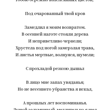
Тобою бережно взлелеянных цветов,-
Под очарованный твой кров
Замедлил я моим возвратом.
В осенней наготе стояли дерева
И неприветливо чернели;
Хрустела под ногой замерзлая трава,
И листья мертвые, волнуяся, шумели;
С прохладой резкою дышал
В лицо мне запах увяданья;
Но не весеннего убранства я искал,
А прошлых лет воспоминанья.