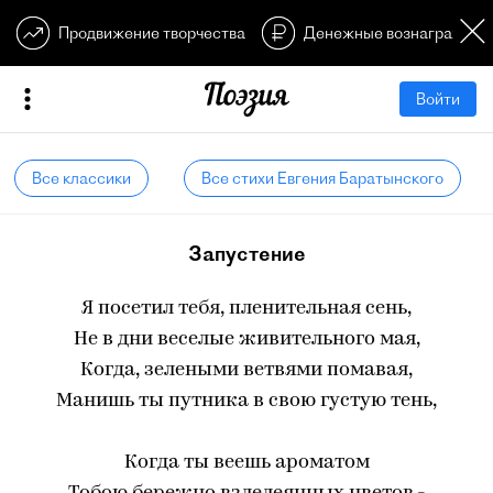
Продвижение творчества
Денежные вознагражден
Войти
Все классики
Все стихи Евгения Баратынского
Запустение
Я посетил тебя, пленительная сень,
Не в дни веселые живительного мая,
Когда, зелеными ветвями помавая,
Манишь ты путника в свою густую тень,
Когда ты веешь ароматом