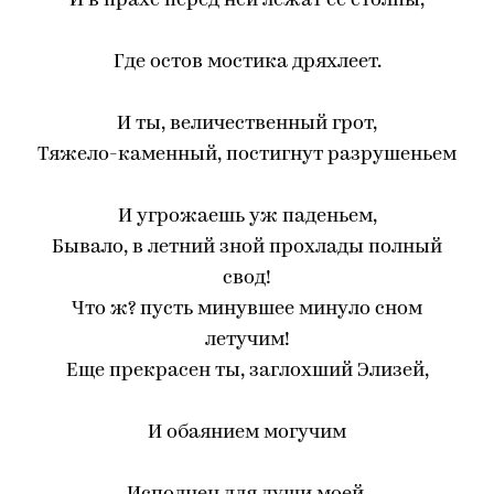
И в прахе перед ней лежат ее столпы,
Где остов мостика дряхлеет.
И ты, величественный грот,
Тяжело-каменный, постигнут разрушеньем
И угрожаешь уж паденьем,
Бывало, в летний зной прохлады полный
свод!
Что ж? пусть минувшее минуло сном
летучим!
Еще прекрасен ты, заглохший Элизей,
И обаянием могучим