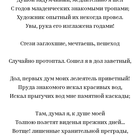
Душой задумчивый, медлительно я шел
С годов младенческих знакомыми тропами;
Художник опытный их некогда провел.
Увы, рука его изглажена годами!
Стези заглохшие, мечтаешь, пешеход
Случайно протоптал. Сошел я в дол заветный,
Дол, первых дум моих лелеятель приветный!
Пруда знакомого искал красивых вод,
Искал прыгучих вод мне памятной каскады;
Там, думал я, к душе моей
Толпою полетят виденья прежних дней...
Вотще! лишенные хранительной преграды,