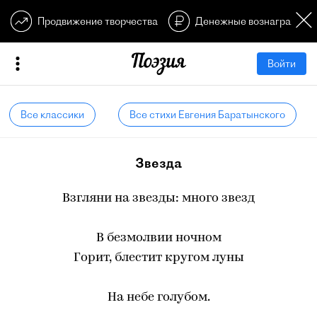
Продвижение творчества
Денежные вознагражден
Войти
Все классики
Все стихи Евгения Баратынского
Звезда
Взгляни на звезды: много звезд
В безмолвии ночном
Горит, блестит кругом луны
На небе голубом.