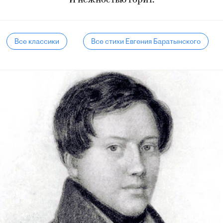
И нежностью горит.
Все классики
Все стихи Евгения Баратынского