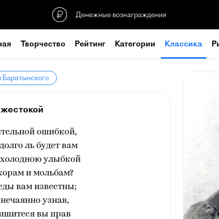
Денежные вознаграждения
ная
Творчество
Рейтинг
Категории
Классика
Р
я Баратынского
 жестокой
тельной ошибкой,
долго ль будет вам
 холодною улыбкой
корам и мольбам?
еды вам известны;
нечаянно узнав,
ишитеся вы прав