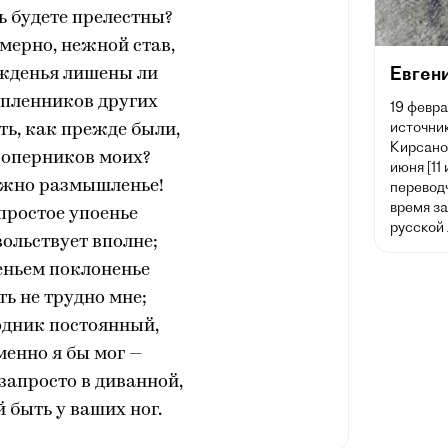
ь будете прелестны?
мерно, нежной став,
Евген
жденья лишены ли
 пленников других
19 февра
источник
ть, как прежде были,
Кирсано
соперников моих?
июня [11
ужно размышленье!
переводч
время з
простое упоенье
русской
вольствует вполне;
еньем поклоненье
ь не трудно мне;
одник постоянный,
енно я бы мог —
запросто в диванной,
й быть у ваших ног.