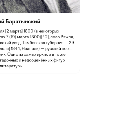
ий Баратынский
ля [2 марта] 1800 (в некоторых
ах 7 (19) марта 1800)[* 2], село Вяжля,
вский уезд, Тамбовская губерния — 29
 июля] 1844, Неаполь) — русский поэт,
ик. Одна из самых ярких и в то же
агадочных и недооценённых фигур
 литературы.