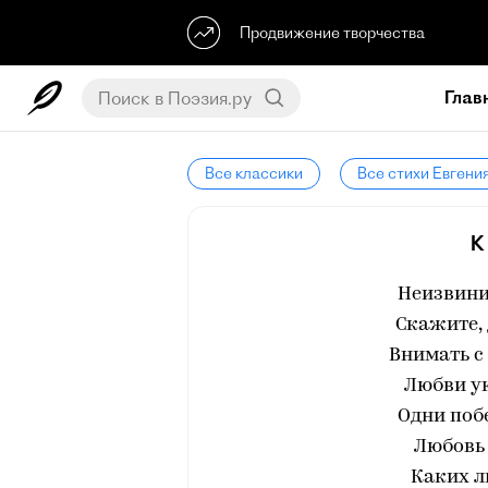
Продвижение творчества
Глав
Все классики
Все стихи Евгени
К
Неизвини
Скажите, 
Внимать с
Любви у
Одни поб
Любовь 
Каких л