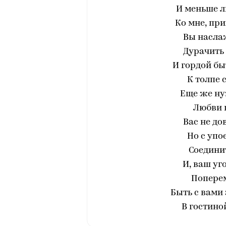
И меньше л
Ко мне, при
Вы насла
Дурачить
И гордой бы
К толпе 
Еще же н
Любви 
Вас не до
Но с упо
Соединит
И, ваш уг
Поперем
Быть с вами 
В гостино