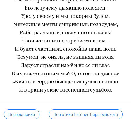
Влечет. Бродячий ветр не волен, и закон
Его летучему дыханью положен.
Уделу своему и мы покорны будем,
Мятежные мечты смирим иль позабудем,
Рабы разумные, послушно согласим
Свои желания со жребием своим -
И будет счастлива, спокойна наша доля.
Безумец! не она ль, не вышняя ли воля
Дарует страсти нам? и не ее ли глас
В их гласе слышим мы? О, тягостна для нас
Жизнь, в сердце бьющая могучею волною
И в грани узкие втесненная судьбою.
Все классики
Все стихи Евгения Баратынского