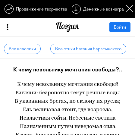
Продвижение творчества
Денежные вознагражден
Войти
Все классики
Все стихи Евгения Баратынского
К чему невольнику мечтания свободы?..
К чему невольнику мечтания свободы?
Взгляни: безропотно текут речные воды
В указанных брегах, по склону их русла;
Ель величавая стоит, где возросла,
Невластная сойти. Небесные светила
Назначенным путем неведомая сила