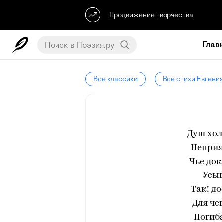
Продвижение творчества
Глав
Все классики
Все стихи Евгени
Душ хол
Неприя
Чье до
Усып
Так! д
Для че
Погиба