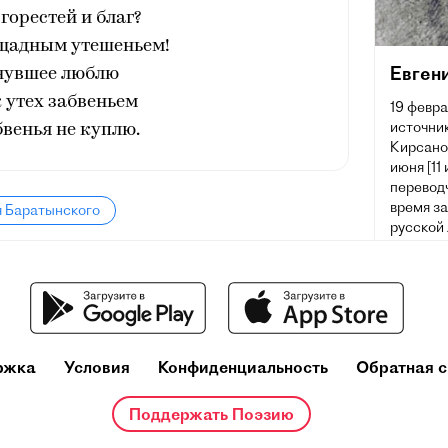
горестей и благ?
ещадным утешеньем!
Евген
нувшее люблю
 утех забвеньем
19 февра
источник
венья не куплю.
Кирсано
июня [11
переводч
время з
я Баратынского
русской
ржка
Условия
Конфиденциальность
Обратная с
Поддержать Поэзию