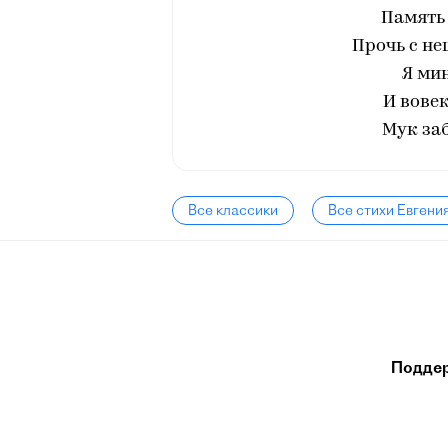
Память 
Прочь с н
Я ми
И вовек
Мук заб
Все классики
Все стихи Евгени
Подде