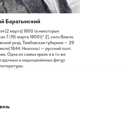
ий Баратынский
ля [2 марта] 1800 (в некоторых
ах 7 (19) марта 1800)[* 2], село Вяжля,
вский уезд, Тамбовская губерния — 29
 июля] 1844, Неаполь) — русский поэт,
ик. Одна из самых ярких и в то же
агадочных и недооценённых фигур
 литературы.
вязь