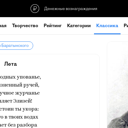
Денежные вознаграждения
ная
Творчество
Рейтинг
Категории
Классика
Р
я Баратынского
Лета
одных упованье,
зненный ручей,
кучное журчанье
ляет Элизей!
остоин ты укора:
го в твоих водах
ет без разбора