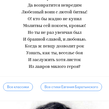
Да возвратится невредим
Любезный воин с лютой битвы!
О! кто бы жадно не купил
Молитвы сей покоем, кровью!
Но ты не раз увенчан был
И бранной славой, и любовью.
Когда ж певцу дозволит рок
Узнать, как ты, веселье боя
И заслужить хотя листок
Из лавров милого героя?
Все классики
Все стихи Евгения Баратынского