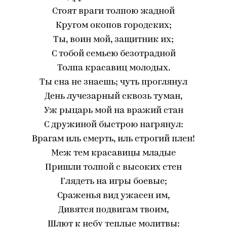
Стоят враги толпою жадной
Кругом окопов городских;
Ты, воин мой, защитник их;
С тобой семьею безотрадной
Толпа красавиц молодых.
Ты сна не знаешь; чуть проглянул
День лучезарный сквозь туман,
Уж рыцарь мой на вражий стан
С дружиной быстрою нагрянул:
Врагам иль смерть, иль строгий плен!
Меж тем красавицы младые
Пришли толпой с высоких стен
Глядеть на игры боевые;
Сраженья вид ужасен им,
Дивятся подвигам твоим,
Шлют к небу теплые молитвы: