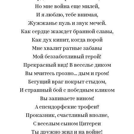
Но мне война еще милей,
И я люблю, тебе внимая,
Жужжанье пуль и звук мечей.
Как сердце жаждет бранной славы,
Как дух кипит, когда порой
Мне хвалит ратные забавы
Мой беззаботливый герой!
Прекрасный вид! В веселье диком
Вы мчитесь грозно... дым и гром!
Бегущий враг покрыт стыдом,
И страшный бой с победным кликом
Вы запиваете вином!
А епендорфские трофеи?
Проказник, счастливый вполне,
С веселым сыном Цитереи
Ты дружно жил и на войне!