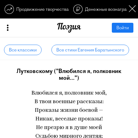
Продвижение творчества
Денежные вознагражден
Войти
Все классики
Все стихи Евгения Баратынского
Лутковскому ("Влюбился я, полковник
мой...")
Влюбился я, полковник мой,
В твои военные рассказы:
Проказы жизни боевой —
Никак, веселые проказы!
Не презрю я в душе моей
Судьбою мирного лентяя;