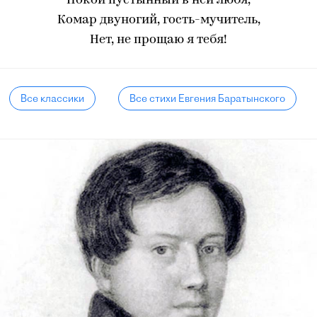
Покой пустынный в ней любя,
Комар двуногий, гость-мучитель,
Нет, не прощаю я тебя!
Все классики
Все стихи Евгения Баратынского