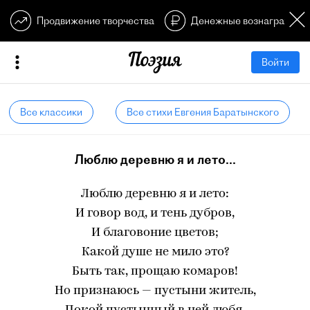
Продвижение творчества
Денежные вознагражден
Войти
Все классики
Все стихи Евгения Баратынского
Люблю деревню я и лето...
Люблю деревню я и лето:
И говор вод, и тень дубров,
И благовоние цветов;
Какой душе не мило это?
Быть так, прощаю комаров!
Но признаюсь — пустыни житель,