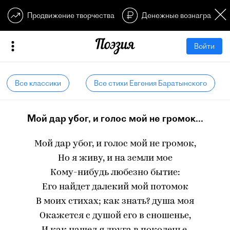
Продвижение творчества
Денежные вознагражден
Войти
Все классики
Все стихи Евгения Баратынского
Мой дар убог, и голос мой не громок...
Мой дар убог, и голос мой не громок,
Но я живу, и на земли мое
Кому-нибудь любезно бытие:
Его найдет далекий мой потомок
В моих стихах; как знать? душа моя
Окажется с душой его в сношенье,