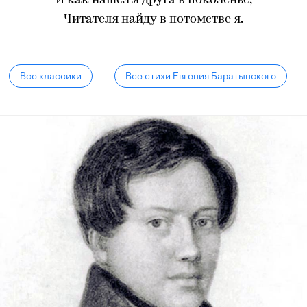
И как нашел я друга в поколенье,
Читателя найду в потомстве я.
Все классики
Все стихи Евгения Баратынского