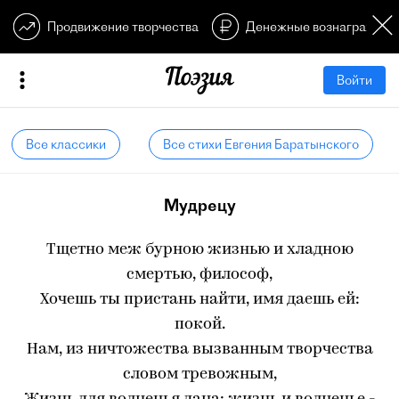
Продвижение творчества
Денежные вознагражден
Войти
Все классики
Все стихи Евгения Баратынского
Мудрецу
Тщетно меж бурною жизнью и хладною
смертью, философ,
Хочешь ты пристань найти, имя даешь ей:
покой.
Нам, из ничтожества вызванным творчества
словом тревожным,