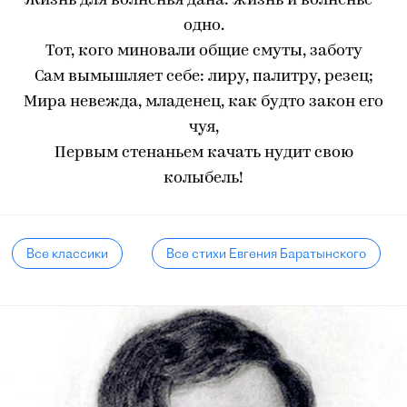
Жизнь для волненья дана: жизнь и волненье -
одно.
Тот, кого миновали общие смуты, заботу
Сам вымышляет себе: лиру, палитру, резец;
Мира невежда, младенец, как будто закон его
чуя,
Первым стенаньем качать нудит свою
колыбель!
Все классики
Все стихи Евгения Баратынского