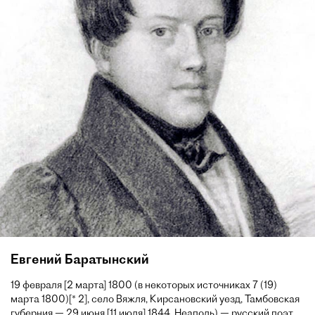
Евгений Баратынский
19 февраля [2 марта] 1800 (в некоторых источниках 7 (19)
марта 1800)[* 2], село Вяжля, Кирсановский уезд, Тамбовская
губерния — 29 июня [11 июля] 1844, Неаполь) — русский поэт,