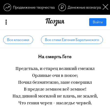
Продвижение творчества
Денежные вознагражден
Войти
Все классики
Все стихи Евгения Баратынского
На смерть Гете
Предстала, и старец великий смежил
Орлиные очи в покое;
Почил безмятежно, зане совершил
В пределе земном всё земное!
Над дивной могилой не плачь, не жалей,
Что гения череп - наследье червей.