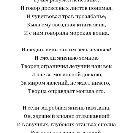
Ручья разумел лепетанье,
И говор древесных листов понимал,
И чувствовал трав прозябанье;
Была ему звездная книга ясна,
И с ним говорила морская волна.
Изведан, испытан им весь человек!
И ежели жизнью земною
Творец ограничил летучий наш век
И нас за могильной доскою,
За миром явлений, не ждет ничего,-
Творца оправдает могила его.
И если загробная жизнь нам дана,
Он, здешней вполне отдышавший
И в звучных, глубоких отзывах сполна