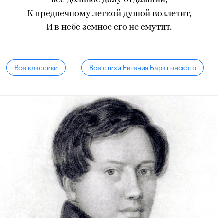
Всё дольное долу отдавший,
К предвечному легкой душой возлетит,
И в небе земное его не смутит.
Все классики
Все стихи Евгения Баратынского