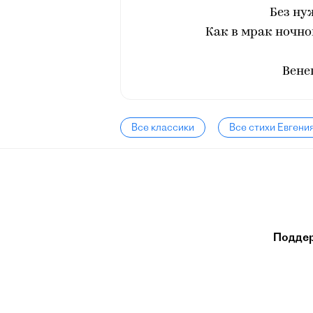
Без ну
Как в мрак ночно
Вене
Все классики
Все стихи Евгени
Подде