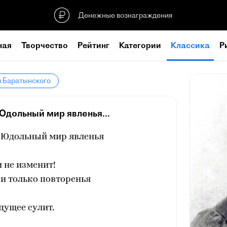
Денежные вознаграждения
ная
Творчество
Рейтинг
Категории
Классика
Р
я Баратынского
 Юдольный мир явленья...
! Юдольный мир явленья
 не изменит!
 и только повторенья
дущее сулит.