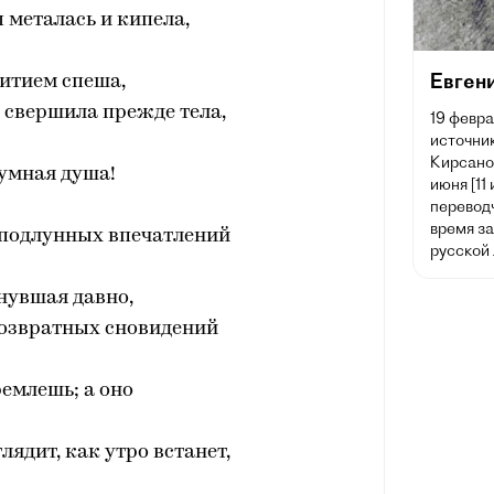
 металась и кипела,
Евген
итием спеша,
 свершила прежде тела,
19 февра
источник
Кирсано
умная душа!
июня [11
переводч
время з
 подлунных впечатлений
русской
нувшая давно,
возвратных сновидений
емлешь; а оно
лядит, как утро встанет,