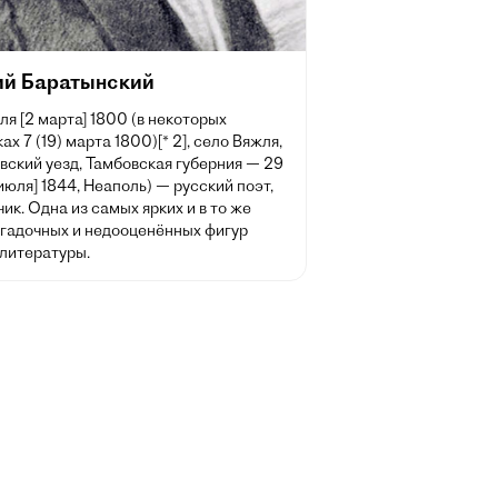
ий Баратынский
ля [2 марта] 1800 (в некоторых
ах 7 (19) марта 1800)[* 2], село Вяжля,
вский уезд, Тамбовская губерния — 29
 июля] 1844, Неаполь) — русский поэт,
ик. Одна из самых ярких и в то же
агадочных и недооценённых фигур
 литературы.