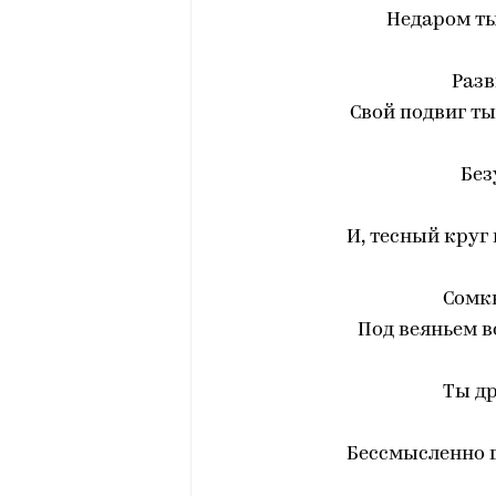
Недаром ты
Разв
Свой подвиг ты
Без
И, тесный круг
Сомк
Под веяньем 
Ты др
Бессмысленно г