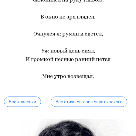
Склонился на руку главою,
В окно не зря глядел.
Очнулся я; румян и светел,
Уж новый день сиял,
И громкой песнью ранний петел
Мне утро возвещал.
Все классики
Все стихи Евгения Баратынского