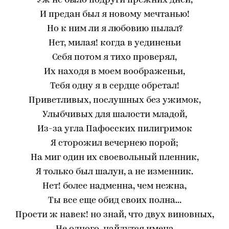
Уж не было подруги прежних дней,
И предан был я новому мечтанью!
Но к ним ли я любовию пылал?
Нет, милая! когда в уединеньи
Себя потом я тихо проверял,
Их находя в моем воображеньи,
Тебя одну я в сердце обретал!
Приветливых, послушных без ужимок,
Улыбчивых для шалости младой,
Из-за угла Пафосских пилигримок
Я сторожил вечернею порой;
На миг один их своевольный пленник,
Я только был шалун, а не изменник.
Нет! более надменна, чем нежна,
Ты все еще обид своих полна...
Прости ж навек! но знай, что двух виновных,