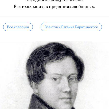
Не одного, найдутся имена
В стихах моих, в преданиях любовных.
Все классики
Все стихи Евгения Баратынского