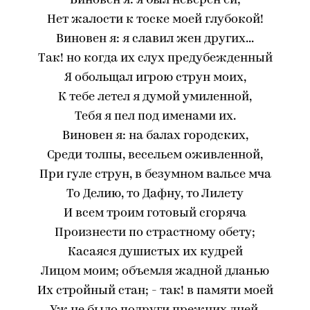
Виновен я: я был неверен ей;
Нет жалости к тоске моей глубокой!
Виновен я: я славил жен других...
Так! но когда их слух предубежденный
Я обольщал игрою струн моих,
К тебе летел я думой умиленной,
Тебя я пел под именами их.
Виновен я: на балах городских,
Среди толпы, весельем оживленной,
При гуле струн, в безумном вальсе мча
То Делию, то Дафну, то Лилету
И всем троим готовый сгоряча
Произнести по страстному обету;
Касаяся душистых их кудрей
Лицом моим; объемля жадной дланью
Их стройный стан; - так! в памяти моей