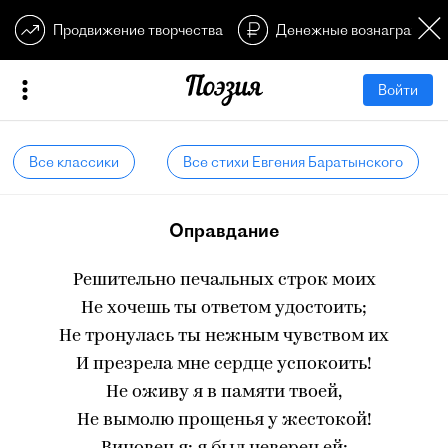
Продвижение творчества
Денежные вознагражден
Войти
Все классики
Все стихи Евгения Баратынского
Оправдание
Решительно печальных строк моих
Не хочешь ты ответом удостоить;
Не тронулась ты нежным чувством их
И презрела мне сердце успокоить!
Не оживу я в памяти твоей,
Не вымолю прощенья у жестокой!