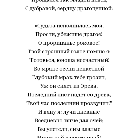
Прощался так младой певец
С дубравой, сердцу драгоценной:
«Судьба исполнилась моя,
Прости, убежище драгое!
О прорицанье роковое!
Твой страшный голос помню я:
"Готовься, юноша несчастный!
Во мраке осени ненастной
Глубокий мрак тебе грозит;
Уж он сияет из Эрева,
Последний лист падет со древа,
Твой час последний прозвучит!"
И вяну я: лучи дневные
Вседневно тягче для очей;
Вы улетели, сны златые