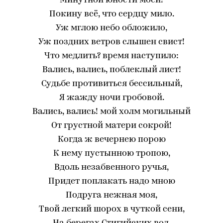
Минутной юности моей!
Покину всё, что сердцу мило.
Уж мглою небо обложило,
Уж поздних ветров слышен свист!
Что медлить? время наступило:
Вались, вались, поблеклый лист!
Судьбе противиться бессильный,
Я жажду ночи гробовой.
Вались, вались! мой холм могильный
От грустной матери сокрой!
Когда ж вечернею порою
К нему пустынною тропою,
Вдоль незабвенного ручья,
Придет поплакать надо мною
Подруга нежная моя,
Твой легкий шорох в чуткой сени,