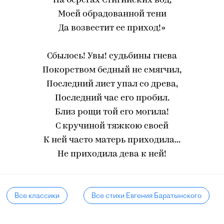
На берегах Стигийских вод,
Моей обрадованной тени
Да возвестит ее приход!»
Сбылось! Увы! судьбины гнева
Покорством бедный не смягчил,
Последний лист упал со древа,
Последний час его пробил.
Близ рощи той его могила!
С кручиной тяжкою своей
К ней часто матерь приходила...
Не приходила дева к ней!
Все классики
Все стихи Евгения Баратынского