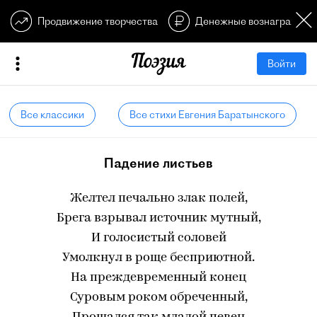
Продвижение творчества
Денежные вознагражден
Войти
Все классики
Все стихи Евгения Баратынского
Падение листьев
Желтел печально злак полей,
Брега взрывал источник мутный,
И голосистый соловей
Умолкнул в роще бесприютной.
На преждевременный конец
Суровым роком обреченный,