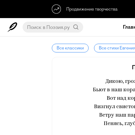
Продвижение творчества
Глав
Все классики
Все стихи Евгени
Дикою, гро
Бьют в наш кор
Вот над ко
Визгнул свисток
Ветру наш па
Пенясь, глу