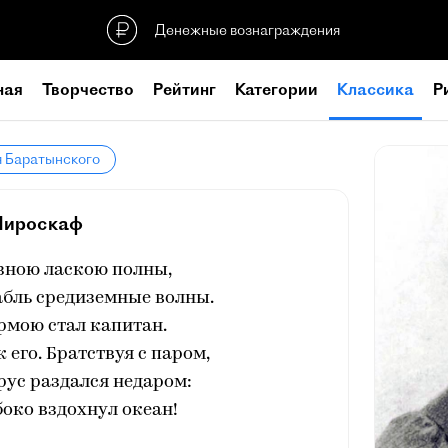
Денежные вознаграждения
ная
Творчество
Рейтинг
Категории
Классика
Р
я Баратынского
Пироскаф
зною ласкою полны,
абль средиземные волны.
рмою стал капитан.
 его. Братствуя с паром,
рус раздался недаром:
боко вздохнул океан!