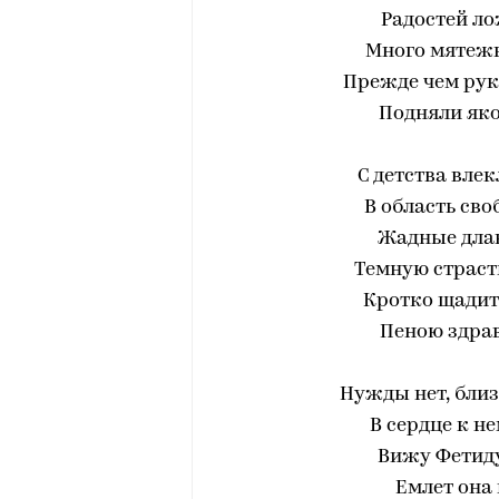
Радостей ло
Много мятежн
Прежде чем рук
Подняли яко
С детства вле
В область сво
Жадные длан
Темную страст
Кротко щадит
Пеною здрав
Нужды нет, близк
В сердце к н
Вижу Фетиду
Емлет она 