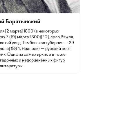
ий Баратынский
ля [2 марта] 1800 (в некоторых
ах 7 (19) марта 1800)[* 2], село Вяжля,
вский уезд, Тамбовская губерния — 29
 июля] 1844, Неаполь) — русский поэт,
ик. Одна из самых ярких и в то же
агадочных и недооценённых фигур
 литературы.