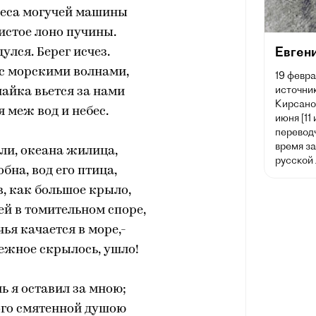
леса могучей машины
истое лоно пучины.
Евген
улся. Берег исчез.
с морскими волнами,
19 февра
источник
чайка вьется за нами
Кирсано
я меж вод и небес.
июня [11
переводч
время з
ли, океана жилица,
русской
бна, вод его птица,
, как большое крыло,
ей в томительном споре,
ья качается в море,-
ежное скрылось, ушло!
ь я оставил за мною;
ого смятенной душою