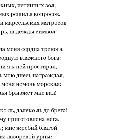
жных, истинных зол;
ых решил я вопросов.
и марсельских матросов
рь, надежды символ!
кла меня сердца тренога
бодную влажного бога:
и я к ней простирал,
ь мою днесь награждая,
 меня немочь морская:
ья брызжет мне вал!
о ль, далеко ль до брега!
ему приготовлена нега.
; мне жребий благой
из лазоревой урны: