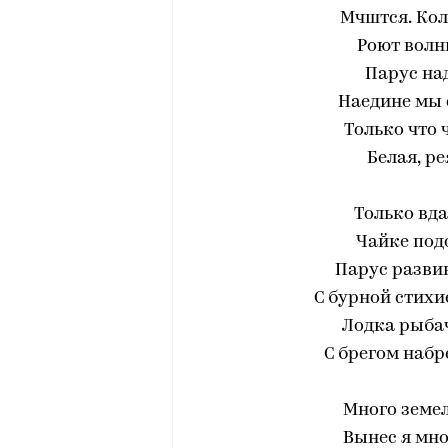
Мчштся. Ко
Роют волн
Парус над
Наедине мы 
Только что 
Белая, ре
Только вда
Чайке подо
Парус развив
С бурной стихи
Лодка рыбач
С брегом набр
Много земел
Вынес я мн