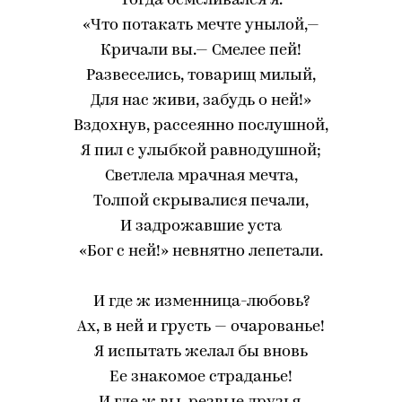
Тогда осмеливался я.
«Что потакать мечте унылой,—
Кричали вы.— Смелее пей!
Развеселись, товарищ милый,
Для нас живи, забудь о ней!»
Вздохнув, рассеянно послушной,
Я пил с улыбкой равнодушной;
Светлела мрачная мечта,
Толпой скрывалися печали,
И задрожавшие уста
«Бог с ней!» невнятно лепетали.
И где ж изменница-любовь?
Ах, в ней и грусть — очарованье!
Я испытать желал бы вновь
Ее знакомое страданье!