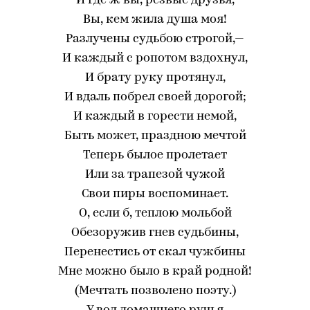
И где ж вы, резвые друзья,
Вы, кем жила душа моя!
Разлучены судьбою строгой,—
И каждый с ропотом вздохнул,
И брату руку протянул,
И вдаль побрел своей дорогой;
И каждый в горести немой,
Быть может, праздною мечтой
Теперь былое пролетает
Или за трапезой чужой
Свои пиры воспоминает.
О, если б, теплою мольбой
Обезоружив гнев судьбины,
Перенестись от скал чужбины
Мне можно было в край родной!
(Мечтать позволено поэту.)