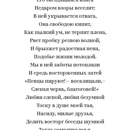
Его звездящаяся влага
Недаром взоры веселит:
В ней укрывается отвага,
Она свободою кипит,
Как пылкий ум, не терпит плена,
Рвет пробку резвою волной,
И брызжет радостная пена,
Подобье жизни молодой.
Мы в ней заботы потопляли
И средь восторженных затей
«Певцы пируют!— восклицали,—
Слепая чернь, благоговей!»
Любви слепой, любви безумной
Тоску в душе моей тая,
Насилу, милые друзья,
Делить восторг беседы шумной