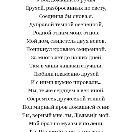
У вод домашнего ручья
Друзей, разбросанных по свету,
Соединил бы снова я.
Дубравой темной осененной,
Родной отцам моих отцов,
Мой дом, свидетель двух веков,
Поникнул кровлею смиренной.
За много лет до наших дней
Там в чаши чашами стучали,
Любили пламенно друзей
И с ними шумно пировали...
Мы, те же сердцем в век иной,
Сберемтесь дружеской толпой
Под мирный кров домашней сени:
Ты, верный мне, ты, Д[ельви]г мой,
Мой брат по музам и по лени,