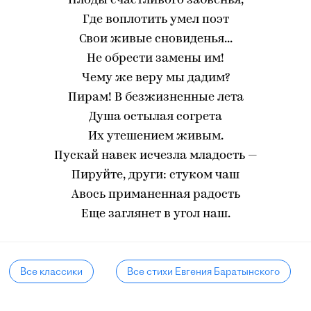
Плоды счастливого забвенья,
Где воплотить умел поэт
Свои живые сновиденья...
Не обрести замены им!
Чему же веру мы дадим?
Пирам! В безжизненные лета
Душа остылая согрета
Их утешением живым.
Пускай навек исчезла младость —
Пируйте, други: стуком чаш
Авось приманенная радость
Еще заглянет в угол наш.
Все классики
Все стихи Евгения Баратынского