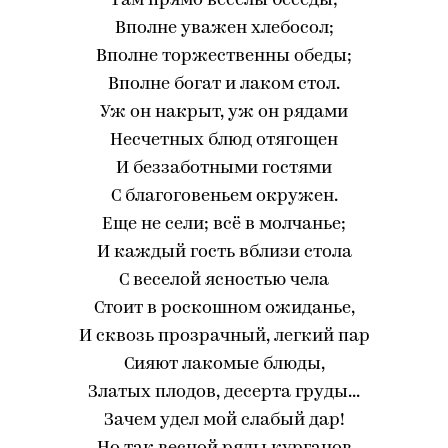
Там прямо веселы беседы;
Вполне уважен хлебосол;
Вполне торжественны обеды;
Вполне богат и лаком стол.
Уж он накрыт, уж он рядами
Несчетных блюд отягощен
И беззаботными гостями
С благоговеньем окружен.
Еще не сели; всё в молчанье;
И каждый гость вблизи стола
С веселой ясностью чела
Стоит в роскошном ожиданье,
И сквозь прозрачный, легкий пар
Сияют лакомые блюды,
Златых плодов, десерта груды...
Зачем удел мой слабый дар!