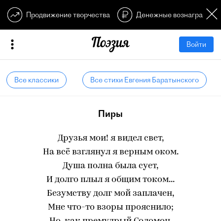
Продвижение творчества
Денежные вознагражден
Войти
Все классики
Все стихи Евгения Баратынского
Пиры
Друзья мои! я видел свет,
На всё взглянул я верным оком.
Душа полна была сует,
И долго плыл я общим током...
Безумству долг мой заплачен,
Мне что-то взоры прояснило;