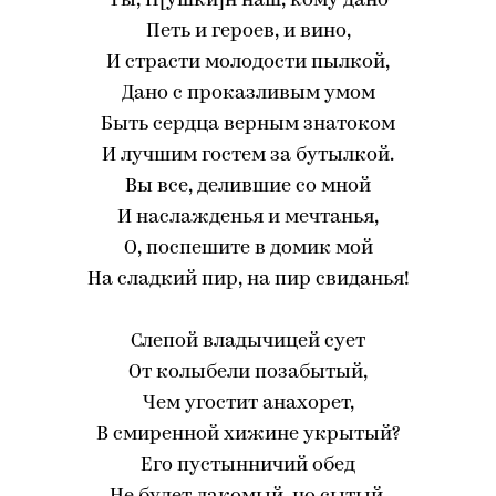
Ты, П[ушки]н наш, кому дано
Петь и героев, и вино,
И страсти молодости пылкой,
Дано с проказливым умом
Быть сердца верным знатоком
И лучшим гостем за бутылкой.
Вы все, делившие со мной
И наслажденья и мечтанья,
О, поспешите в домик мой
На сладкий пир, на пир свиданья!
Слепой владычицей сует
От колыбели позабытый,
Чем угостит анахорет,
В смиренной хижине укрытый?
Его пустынничий обед