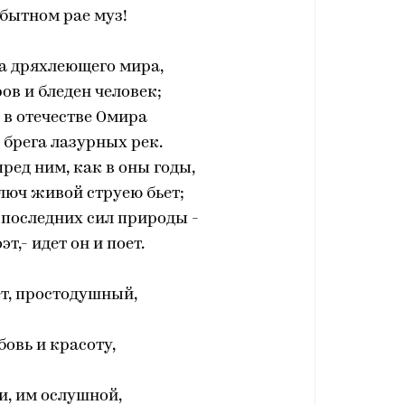
бытном рае муз!
а дряхлеющего мира,
ров и бледен человек;
 в отечестве Омира
, брега лазурных рек.
пред ним, как в оны годы,
люч живой струею бьет;
последних сил природы -
т,- идет он и поет.
т, простодушный,
бовь и красоту,
и, им ослушной,