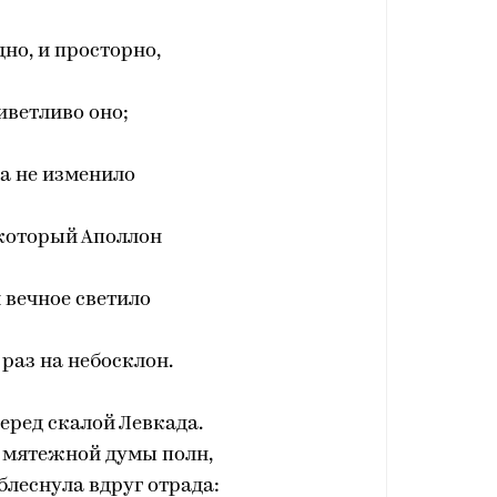
дно, и просторно,
иветливо оно;
а не изменило
 который Аполлон
 вечное светило
раз на небосклон.
еред скалой Левкада.
, мятежной думы полн,
х блеснула вдруг отрада: