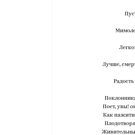
Пус
Мимоле
Легко
Лучше, смер
Радость
Поклонник
Поет, увы! о
Как пажити
Плодотворя
Живительны