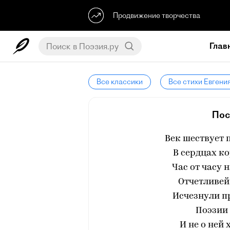
Продвижение творчества
Глав
Все классики
Все стихи Евгени
Пос
Век шествует 
В сердцах ко
Час от часу
Отчетливей,
Исчезнули п
Поэзии 
И не о ней