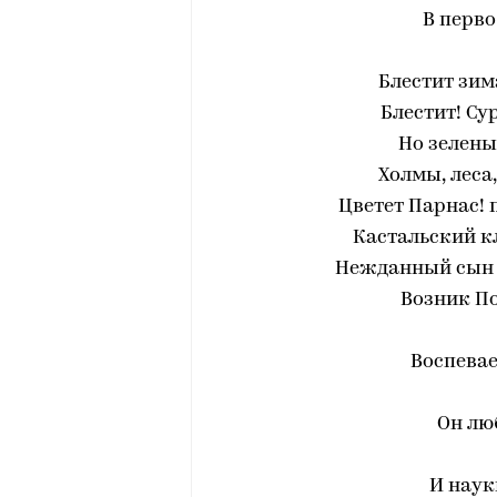
В перво
Блестит зим
Блестит! Су
Но зелены
Холмы, леса
Цветет Парнас! 
Кастальский к
Нежданный сын 
Возник Поэ
Воспевае
Он лю
И наук