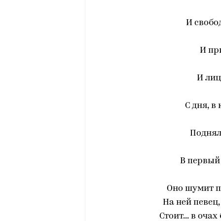
И свобо
И пр
И лиц
С дня, в
Поднял
В первый 
Оно шумит п
На ней певец
Стоит... в оча