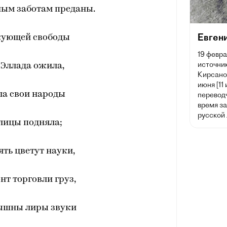
м заботам преданы.
Евген
кующей свободы
19 февра
источник
 Эллада ожила,
Кирсано
июня [11
ла свои народы
переводч
время з
русской
лицы подняла;
ять цветут науки,
нт торговли груз,
лышны лиры звуки