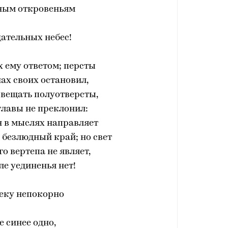
ным откровеньям
ательных небес!
 ему ответом; персты
ах своих остановил,
 вещать полуотверсты,
главы не преклонил:
н в мыслях направляет
 безлюдный край; но свет
о вертепа не являет,
ле уединенья нет!
еку непокорно
 синее одно,