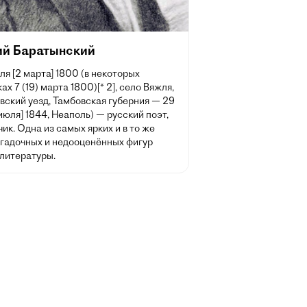
ий Баратынский
ля [2 марта] 1800 (в некоторых
ах 7 (19) марта 1800)[* 2], село Вяжля,
вский уезд, Тамбовская губерния — 29
 июля] 1844, Неаполь) — русский поэт,
ик. Одна из самых ярких и в то же
агадочных и недооценённых фигур
 литературы.