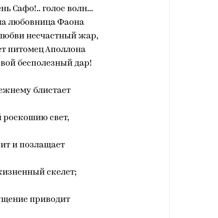
ень Сафо!.. голос волн...
ла любовница Фаона
любви несчастный жар,
ет питомец Аполлона
свой бесполезный дар!
ежнему блистает
 роскошию свет,
ит и позлащает
жизненный скелет;
ущение приводит