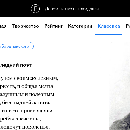
Денежные вознаграждения
ная
Творчество
Рейтинг
Категории
Классика
Р
я Баратынского
ледний поэт
путем своим железным,
рысть, и общая мечта
 насущным и полезным
 бесстыдней занята.
ри свете просвещенья
ребяческие сны,
 хлопочут поколенья,