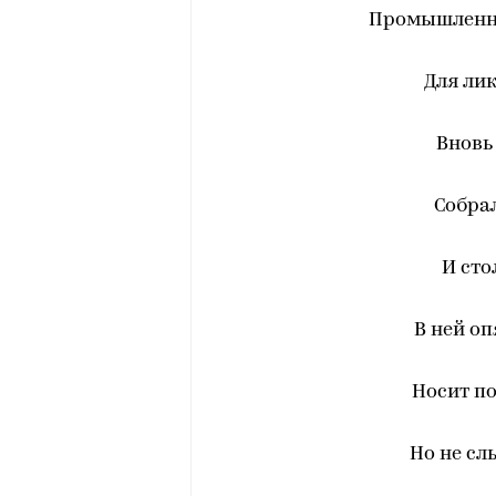
Промышленны
Для ли
Вновь
Собра
И сто
В ней оп
Носит по
Но не с