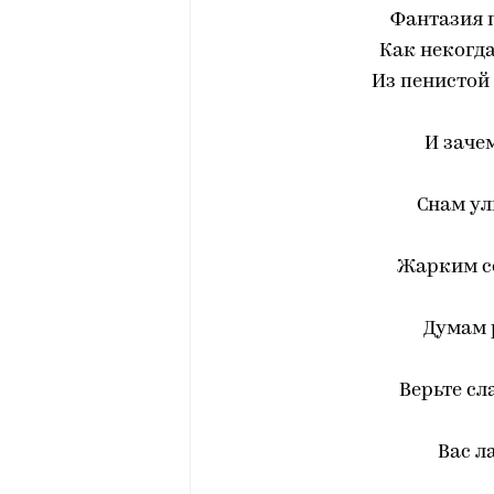
Фантазия п
Как некогд
Из пенистой
И заче
Снам у
Жарким с
Думам р
Верьте с
Вас л