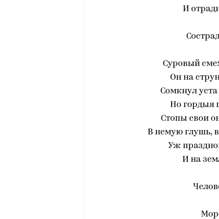
И отрад
Сострад
Суровый смех
Он на струн
Сомкнул уста
Но гордыя 
Стопы свои о
В немую глушь, в
Уж праздног
И на зем
Челов
Море