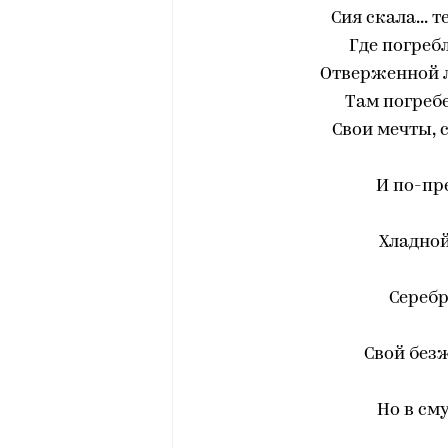
Сия скала... т
Где погреб
Отверженной 
Там погреб
Свои мечты, 
И по-пр
Хладной
Серебр
Свой без
Но в см