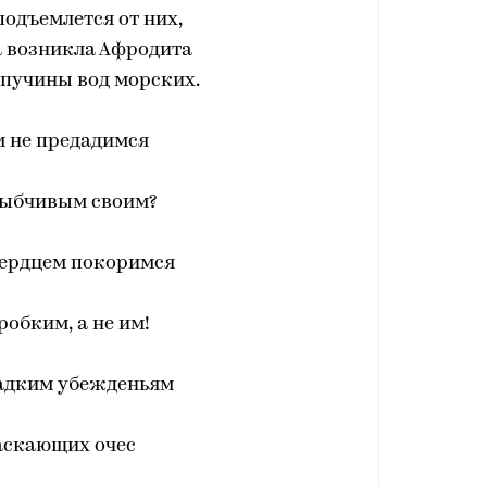
одъемлется от них,
а возникла Афродита
 пучины вод морских.
м не предадимся
лыбчивым своим?
ердцем покоримся
обким, а не им!
ладким убежденьям
аскающих очес