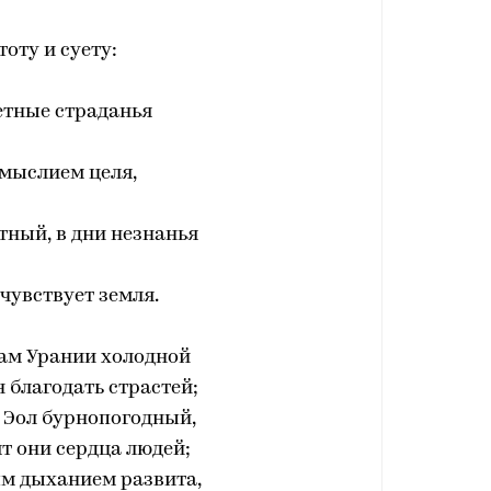
тоту и суету:
тные страданья
мыслием целя,
тный, в дни незнанья
 чувствует земля.
ам Урании холодной
н благодать страстей;
 Эол бурнопогодный,
т они сердца людей;
м дыханием развита,