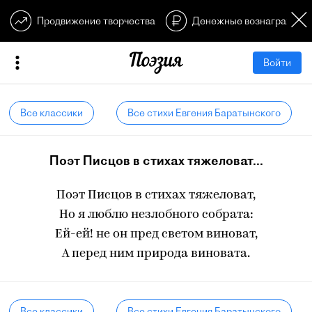
Продвижение творчества
Денежные вознагражден
Войти
Все классики
Все стихи Евгения Баратынского
Поэт Писцов в стихах тяжеловат...
Поэт Писцов в стихах тяжеловат,
Но я люблю незлобного собрата:
Ей-ей! не он пред светом виноват,
А перед ним природа виновата.
Все классики
Все стихи Евгения Баратынского