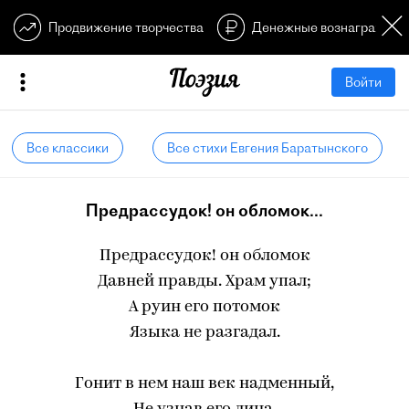
Продвижение творчества
Денежные вознагражден
Войти
Все классики
Все стихи Евгения Баратынского
Предрассудок! он обломок...
Предрассудок! он обломок
Давней правды. Храм упал;
А руин его потомок
Языка не разгадал.
Гонит в нем наш век надменный,