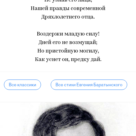
Не узнав его лица,
Нашей правды современной
Дряхлолетнего отца.
Воздержи младую силу!
Дней его не возмущай;
Но пристойную могилу,
Как уснет он, предку дай.
Все классики
Все стихи Евгения Баратынского