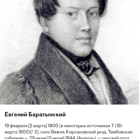
Евгений Баратынский
19 февраля [2 марта] 1800 (в некоторых источниках 7 (19)
марта 1800)[* 2], село Вяжля, Кирсановский уезд, Тамбовская
губерния — 29 июня [11 июля] 1844, Неаполь) — русский поэт,