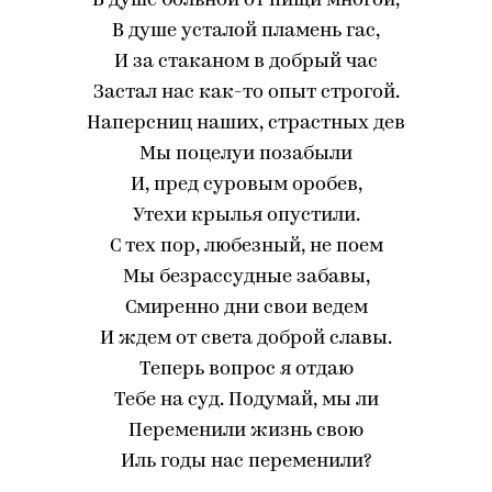
В душе больной от пищи многой,
В душе усталой пламень гас,
И за стаканом в добрый час
Застал нас как-то опыт строгой.
Наперсниц наших, страстных дев
Мы поцелуи позабыли
И, пред суровым оробев,
Утехи крылья опустили.
С тех пор, любезный, не поем
Мы безрассудные забавы,
Смиренно дни свои ведем
И ждем от света доброй славы.
Теперь вопрос я отдаю
Тебе на суд. Подумай, мы ли
Переменили жизнь свою
Иль годы нас переменили?