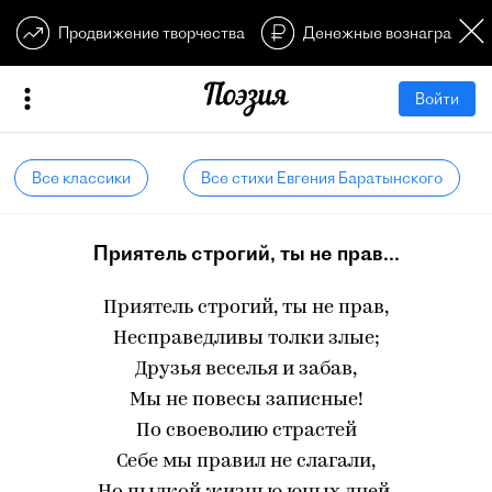
Продвижение творчества
Денежные вознагражден
Войти
Все классики
Все стихи Евгения Баратынского
Приятель строгий, ты не прав...
Приятель строгий, ты не прав,
Несправедливы толки злые;
Друзья веселья и забав,
Мы не повесы записные!
По своеволию страстей
Себе мы правил не слагали,