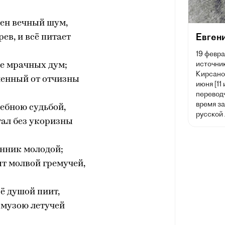
сен вечный шум,
Евген
рев, и всё питает
19 февра
источник
е мрачных дум;
Кирсано
ченный от отчизны
июня [11
переводч
время з
ебною судьбой,
русской
ал без укоризны
нник молодой;
ыт молвой гремучей,
сё душой пиит,
 музою летучей