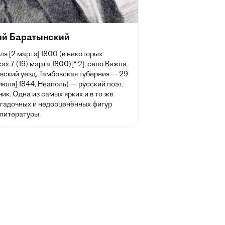
ий Баратынский
ля [2 марта] 1800 (в некоторых
ах 7 (19) марта 1800)[* 2], село Вяжля,
вский уезд, Тамбовская губерния — 29
 июля] 1844, Неаполь) — русский поэт,
ик. Одна из самых ярких и в то же
агадочных и недооценённых фигур
 литературы.