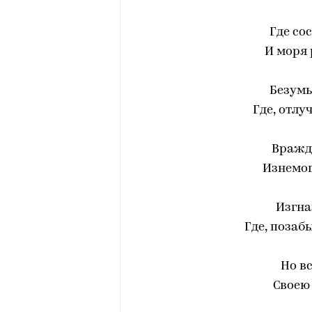
Где со
И моря 
Безумь
Где, отлу
Вражд
Изнемог
Изгна
Где, позаб
Но в
Своею