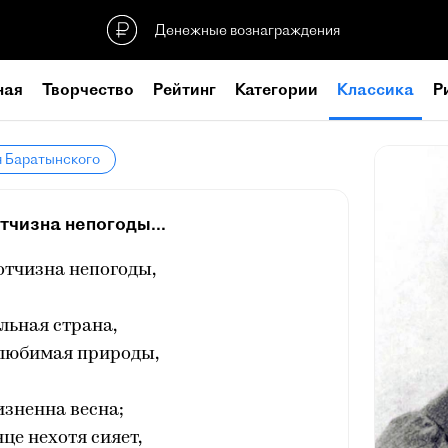
Денежные вознаграждения
ная
Творчество
Рейтинг
Категории
Классика
Р
я Баратынского
тчизна непогоды...
отчизна непогоды,
льная страна,
 любимая природы,
зненна весна;
нце нехотя сияет,