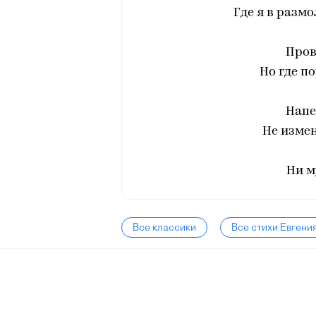
Где я в разм
Пров
Но где п
Напе
Не изме
Ни м
Все классики
Все стихи Евгени