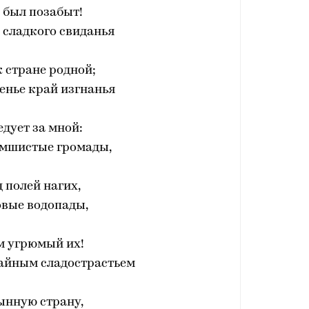
 был позабыт!
 сладкого свиданья
 стране родной;
енье край изгнанья
дует за мной:
 мшистые громады,
д полей нагих,
овые водопады,
м угрюмый их!
тайным сладострастьем
ынную страну,