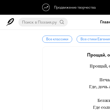
Продвижение творчества
Глав
Все классики
Все стихи Евгени
Прощай, о
Прощай, 
Печа
Где, дочь
Безжи
Где сол