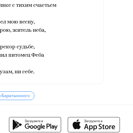
олвке с тихим счастьем
ел мою весну,
орою, житель неба,
рекор судьбе,
нил питомец Феба
узам, ни себе.
я Баратынского