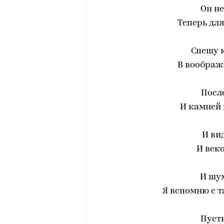
Он не
Теперь для
Спешу к
В воображ
После
И камней
И ви
И век
И шу
Я вспомню с 
Пуст