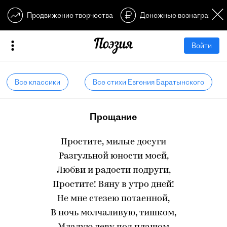
Продвижение творчества
Денежные вознагражден
Войти
Все классики
Все стихи Евгения Баратынского
Прощание
Простите, милые досуги
Разгульной юности моей,
Любви и радости подруги,
Простите! Вяну в утро дней!
Не мне стезею потаенной,
В ночь молчаливую, тишком,