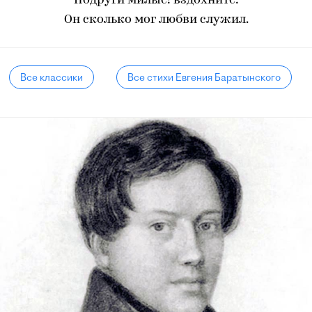
Подруги милые! вздохните:
Он сколько мог любви служил.
Все классики
Все стихи Евгения Баратынского