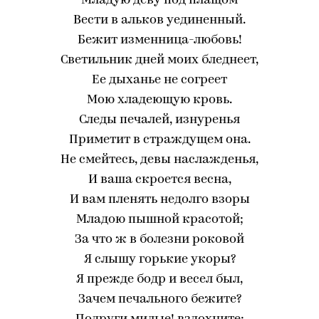
Младую деву под плащом
Вести в альков уединенный.
Бежит изменница-любовь!
Светильник дней моих бледнеет,
Ее дыханье не согреет
Мою хладеющую кровь.
Следы печалей, изнуренья
Приметит в страждущем она.
Не смейтесь, девы наслажденья,
И ваша скроется весна,
И вам пленять недолго взоры
Младою пышной красотой;
За что ж в болезни роковой
Я слышу горькие укоры?
Я прежде бодр и весел был,
Зачем печального бежите?