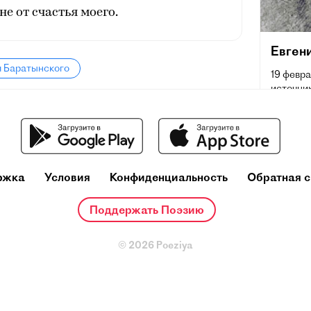
не от счастья моего.
Евген
я Баратынского
19 февра
источник
Кирсано
июня [11
переводч
время з
русской
ржка
Условия
Конфиденциальность
Обратная с
Поддержать Поэзию
© 2026 Poeziya