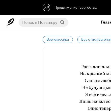
Продвижение творчества
Глав
Все классики
Все стихи Евгени
Расстались мы
На краткий ми
Словам любв
Не буду я ды
Я всё имел,
Лишь начал сон
Одно тепе