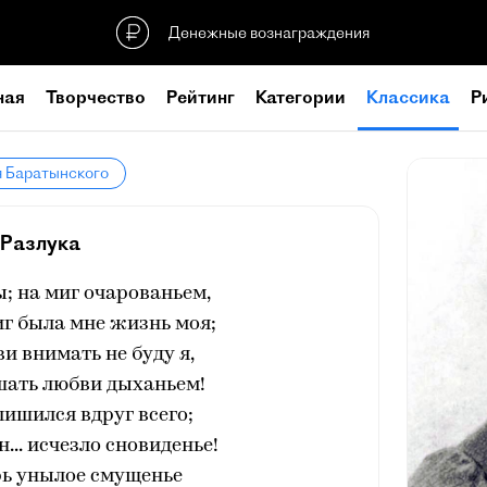
Денежные вознаграждения
ная
Творчество
Рейтинг
Категории
Классика
Р
я Баратынского
Разлука
; на миг очарованьем,
г была мне жизнь моя;
и внимать не буду я,
шать любви дыханьем!
 лишился вдруг всего;
... исчезло сновиденье!
рь унылое смущенье