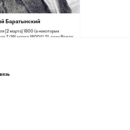
ий Баратынский
ля [2 марта] 1800 (в некоторых
ах 7 (19) марта 1800)[* 2], село Вяжля,
вский уезд, Тамбовская губерния — 29
 июля] 1844, Неаполь) — русский поэт,
ик. Одна из самых ярких и в то же
агадочных и недооценённых фигур
 литературы.
вязь